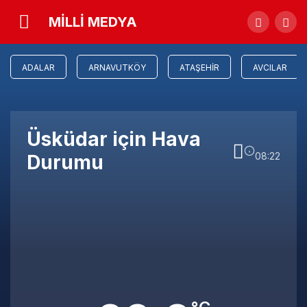
MİLLİ MEDYA
ADALAR
ARNAVUTKÖY
ATAŞEHIR
AVCILAR
Üsküdar için Hava
08:22
Durumu