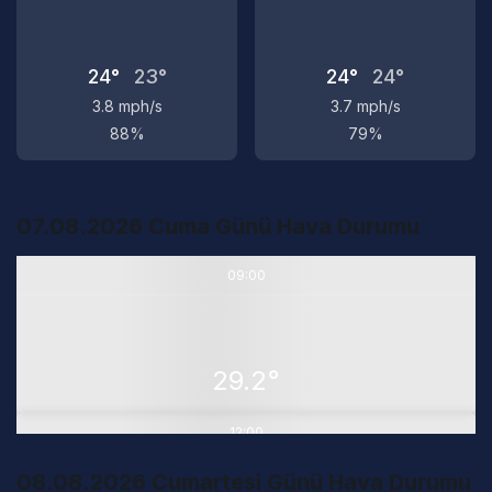
24°
23°
24°
24°
3.8 mph/s
3.7 mph/s
88%
79%
07.08.2026 Cuma Günü Hava Durumu
09:00
29.2°
12:00
08.08.2026 Cumartesi Günü Hava Durumu