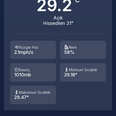
29.2
°C
Açık
Hissedilen 31°
Rüzgar Hızı
Nem
2.1mph/s
58%
Basınç
Minimum Sıcaklık
1010mb
29.18°
Maksimum Sıcaklık
29.47°