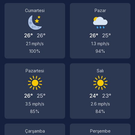
Cumartesi
Pazar
26°
26°
26°
25°
2.1 mph/s
1.3 mph/s
100%
94%
Pazartesi
Salı
26°
25°
24°
23°
3.5 mph/s
2.6 mph/s
85%
84%
Çarşamba
Perşembe