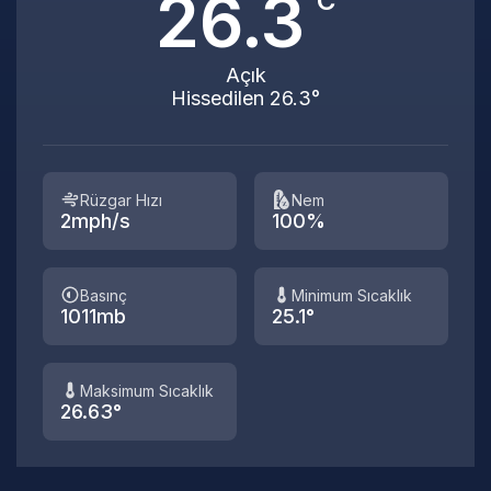
26.3
°C
Açık
Hissedilen 26.3°
Rüzgar Hızı
Nem
2mph/s
100%
Basınç
Minimum Sıcaklık
1011mb
25.1°
Maksimum Sıcaklık
26.63°