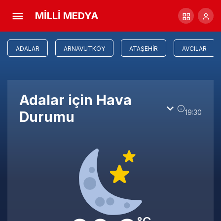
MİLLİ MEDYA
ADALAR
ARNAVUTKÖY
ATAŞEHIR
AVCILAR
Adalar için Hava
19:30
Durumu