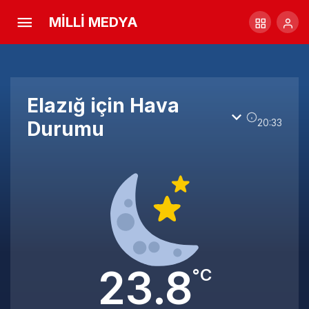
MİLLİ MEDYA
Elazığ için Hava
20:33
Durumu
23.8
°C