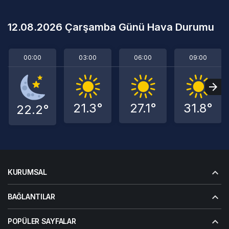
12.08.2026 Çarşamba Günü Hava Durumu
00:00
03:00
06:00
09:00
21.3°
27.1°
31.8°
22.2°
KURUMSAL
BAĞLANTILAR
POPÜLER SAYFALAR