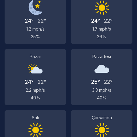
24°
22°
24°
22°
1.2 mph/s
1.7 mph/s
25%
26%
Pazar
Pazartesi
24°
22°
25°
22°
2.2 mph/s
3.3 mph/s
40%
40%
Salı
Çarşamba