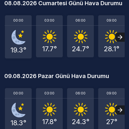
08.08.2026 Cumartesi Günü Hava Durumu
00:00
03:00
06:00
09:00
17.7°
24.7°
28.1°
19.3°
09.08.2026 Pazar Günü Hava Durumu
00:00
03:00
06:00
09:00
17.8°
24.3°
27°
18.3°