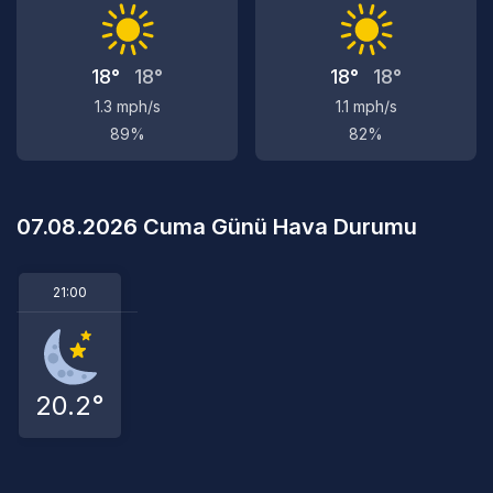
18°
18°
18°
18°
1.3 mph/s
1.1 mph/s
89%
82%
07.08.2026 Cuma Günü Hava Durumu
21:00
20.2°