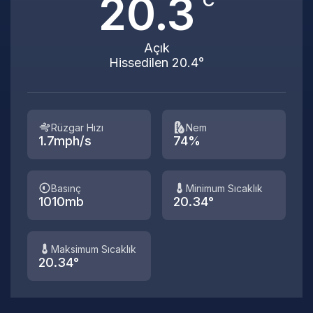
20.3
°C
Açık
Hissedilen 20.4°
Rüzgar Hızı
Nem
1.7mph/s
74%
Basınç
Minimum Sıcaklık
1010mb
20.34°
Maksimum Sıcaklık
20.34°