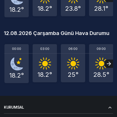
18.2°
23.8°
28.1°
18.2°
12.08.2026 Çarşamba Günü Hava Durumu
00:00
03:00
06:00
09:00
18.2°
25°
28.5°
18.2°
KURUMSAL