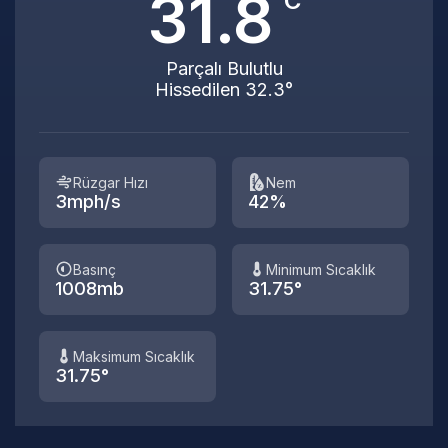
31.8
°C
Parçalı Bulutlu
Hissedilen 32.3°
Rüzgar Hızı
Nem
3mph/s
42%
Basınç
Minimum Sıcaklık
1008mb
31.75°
Maksimum Sıcaklık
31.75°