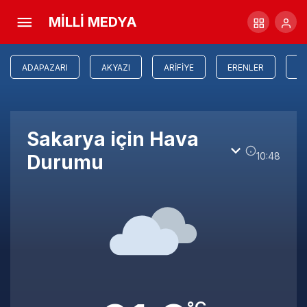
MİLLİ MEDYA
ADAPAZARI
AKYAZI
ARIFIYE
ERENLER
FE
Sakarya için Hava
10:48
Durumu