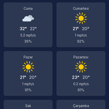
Cuma
Cumartesi
32°
22°
21°
20°
5.2 mph/s
1 mph/s
39%
92%
Pazar
Pazartesi
21°
20°
23°
20°
1 mph/s
0.2 mph/s
91%
91%
Salı
Çarşamba