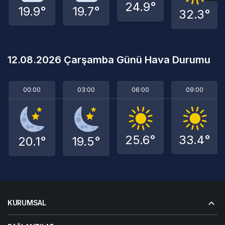
24.9°
19.9°
19.7°
32.3°
12.08.2026 Çarşamba Günü Hava Durumu
00:00
03:00
06:00
09:00
25.6°
33.4°
20.1°
19.5°
KURUMSAL