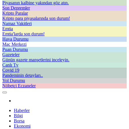
Piyasanın kalbine yakından göz atın.
Son Depremler
Kripto Paralar
Kripto para piyasalarında son durum!
Namaz Vakitleri
Emtia
Emtia'larda son durum!
Hava Durumu
Maç Merkezi
Puan Durumu
Gazeteler
Günün gazete manşetlerini inceleyin.
Canlı Tv
Covid 19
Pandeminin detayları..
Yol Durumu
Nöbetçi Eczaneler
Haberler
Bilgi
Borsa
Ekonomi