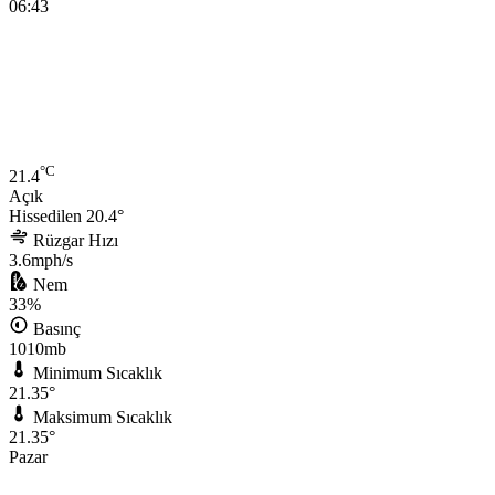
06:43
°C
21.4
Açık
Hissedilen 20.4°
Rüzgar Hızı
3.6mph/s
Nem
33%
Basınç
1010mb
Minimum Sıcaklık
21.35°
Maksimum Sıcaklık
21.35°
Pazar