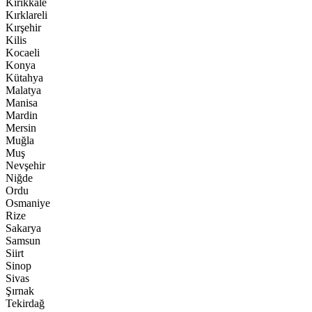
Kırıkkale
Kırklareli
Kırşehir
Kilis
Kocaeli
Konya
Kütahya
Malatya
Manisa
Mardin
Mersin
Muğla
Muş
Nevşehir
Niğde
Ordu
Osmaniye
Rize
Sakarya
Samsun
Siirt
Sinop
Sivas
Şırnak
Tekirdağ