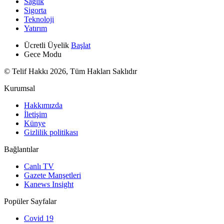
Sağlık
Sigorta
Teknoloji
Yatırım
Ücretli Üyelik
Başlat
Gece Modu
© Telif Hakkı 2026, Tüm Hakları Saklıdır
Kurumsal
Hakkımızda
İletişim
Künye
Gizlilik politikası
Bağlantılar
Canlı TV
Gazete Manşetleri
Kanews Insight
Popüler Sayfalar
Covid 19