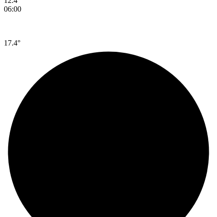
12.4°
06:00
17.4°