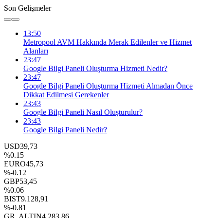
Son Gelişmeler
13:50
Metropool AVM Hakkında Merak Edilenler ve Hizmet
Alanları
23:47
Google Bilgi Paneli Oluşturma Hizmeti Nedir?
23:47
Google Bilgi Paneli Oluşturma Hizmeti Almadan Önce
Dikkat Edilmesi Gerekenler
23:43
Google Bilgi Paneli Nasıl Oluşturulur?
23:43
Google Bilgi Paneli Nedir?
USD
39,73
%0.15
EURO
45,73
%-0.12
GBP
53,45
%0.06
BIST
9.128,91
%-0.81
GR. ALTIN
4.283,86