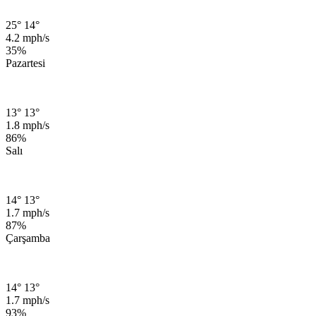
25°
14°
4.2 mph/s
35%
Pazartesi
13°
13°
1.8 mph/s
86%
Salı
14°
13°
1.7 mph/s
87%
Çarşamba
14°
13°
1.7 mph/s
93%