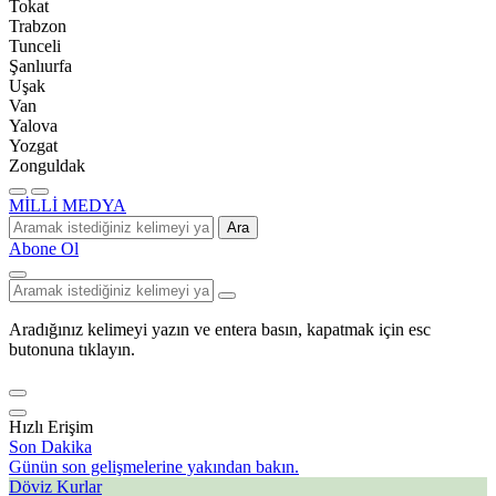
Tokat
Trabzon
Tunceli
Şanlıurfa
Uşak
Van
Yalova
Yozgat
Zonguldak
MİLLİ MEDYA
Ara
Abone Ol
Aradığınız kelimeyi yazın ve entera basın, kapatmak için esc
butonuna tıklayın.
Hızlı Erişim
Son Dakika
Günün son gelişmelerine yakından bakın.
Döviz Kurlar