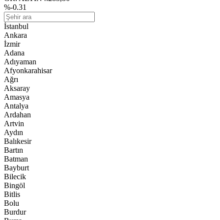
%-0.31
İstanbul
Ankara
İzmir
Adana
Adıyaman
Afyonkarahisar
Ağrı
Aksaray
Amasya
Antalya
Ardahan
Artvin
Aydın
Balıkesir
Bartın
Batman
Bayburt
Bilecik
Bingöl
Bitlis
Bolu
Burdur