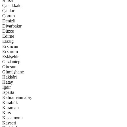
Bursa
Çanakkale
Çankırı
Çorum
Denizli
Diyarbakır
Düzce
Edirne
Elazığ
Erzincan
Erzurum
Eskişehir
Gaziantep
Giresun
Gümüşhane
Hakkâri
Hatay
Iğdır
Isparta
Kahramanmaraş
Karabük
Karaman
Kars
Kastamonu
Kayseri