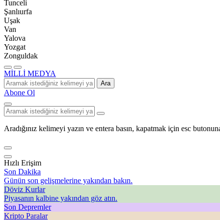
Tunceli
Şanlıurfa
Uşak
Van
Yalova
Yozgat
Zonguldak
MİLLİ MEDYA
Ara
Abone Ol
Aradığınız kelimeyi yazın ve entera basın, kapatmak için esc butonuna
Hızlı Erişim
Son Dakika
Günün son gelişmelerine yakından bakın.
Döviz Kurlar
Piyasanın kalbine yakından göz atın.
Son Depremler
Kripto Paralar