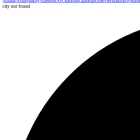
Adalar
Arnavutköy
Ataşehir
Avcılar
Bağcılar
Bahçelievler
Bakırköy
Başa
city not found