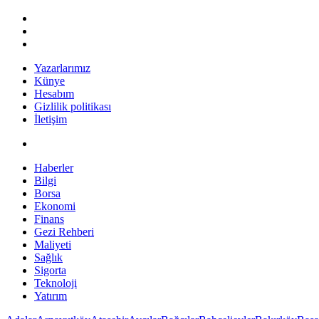
Yazarlarımız
Künye
Hesabım
Gizlilik politikası
İletişim
Haberler
Bilgi
Borsa
Ekonomi
Finans
Gezi Rehberi
Maliyeti
Sağlık
Sigorta
Teknoloji
Yatırım