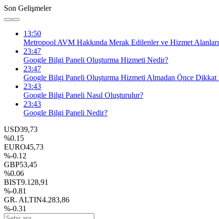
Son Gelişmeler
13:50
Metropool AVM Hakkında Merak Edilenler ve Hizmet Alanları
23:47
Google Bilgi Paneli Oluşturma Hizmeti Nedir?
23:47
Google Bilgi Paneli Oluşturma Hizmeti Almadan Önce Dikkat 
23:43
Google Bilgi Paneli Nasıl Oluşturulur?
23:43
Google Bilgi Paneli Nedir?
USD
39,73
%0.15
EURO
45,73
%-0.12
GBP
53,45
%0.06
BIST
9.128,91
%-0.81
GR. ALTIN
4.283,86
%-0.31