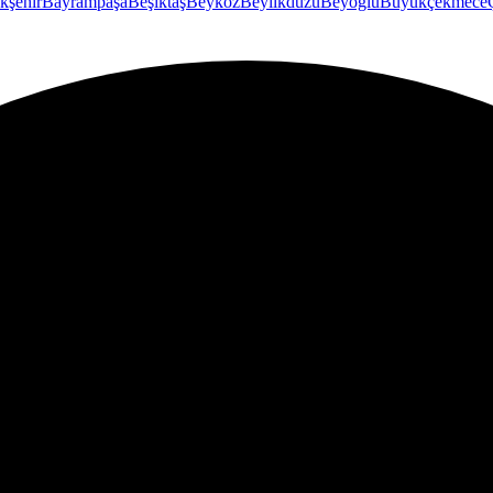
kşehir
Bayrampaşa
Beşiktaş
Beykoz
Beylikdüzü
Beyoğlu
Büyükçekmece