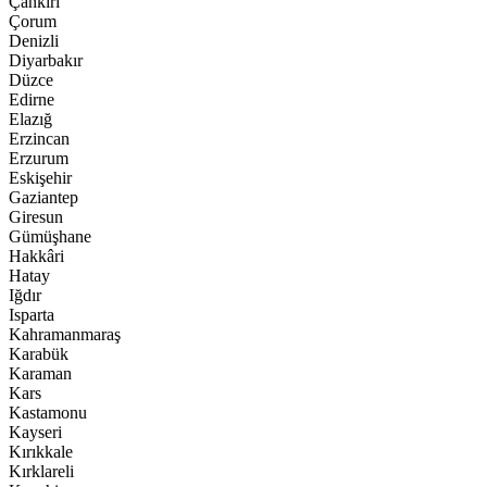
Çankırı
Çorum
Denizli
Diyarbakır
Düzce
Edirne
Elazığ
Erzincan
Erzurum
Eskişehir
Gaziantep
Giresun
Gümüşhane
Hakkâri
Hatay
Iğdır
Isparta
Kahramanmaraş
Karabük
Karaman
Kars
Kastamonu
Kayseri
Kırıkkale
Kırklareli