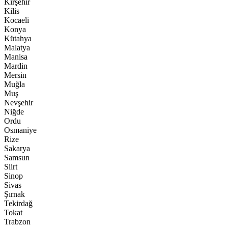
Kırşehir
Kilis
Kocaeli
Konya
Kütahya
Malatya
Manisa
Mardin
Mersin
Muğla
Muş
Nevşehir
Niğde
Ordu
Osmaniye
Rize
Sakarya
Samsun
Siirt
Sinop
Sivas
Şırnak
Tekirdağ
Tokat
Trabzon