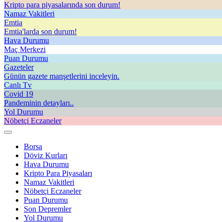
Kripto para piyasalarında son durum!
Namaz Vakitleri
Emtia
Emtia'larda son durum!
Hava Durumu
Maç Merkezi
Puan Durumu
Gazeteler
Günün gazete manşetlerini inceleyin.
Canlı Tv
Covid 19
Pandeminin detayları..
Yol Durumu
Nöbetçi Eczaneler
Borsa
Döviz Kurları
Hava Durumu
Kripto Para Piyasaları
Namaz Vakitleri
Nöbetçi Eczaneler
Puan Durumu
Son Depremler
Yol Durumu