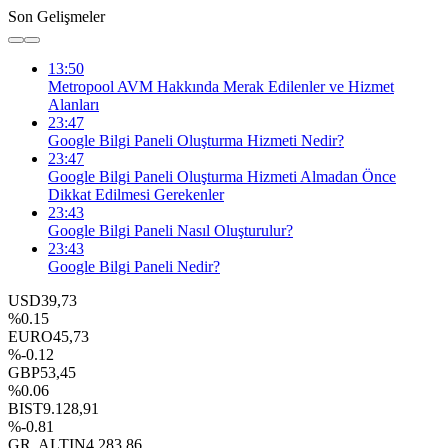
Son Gelişmeler
13:50
Metropool AVM Hakkında Merak Edilenler ve Hizmet
Alanları
23:47
Google Bilgi Paneli Oluşturma Hizmeti Nedir?
23:47
Google Bilgi Paneli Oluşturma Hizmeti Almadan Önce
Dikkat Edilmesi Gerekenler
23:43
Google Bilgi Paneli Nasıl Oluşturulur?
23:43
Google Bilgi Paneli Nedir?
USD
39,73
%0.15
EURO
45,73
%-0.12
GBP
53,45
%0.06
BIST
9.128,91
%-0.81
GR. ALTIN
4.283,86