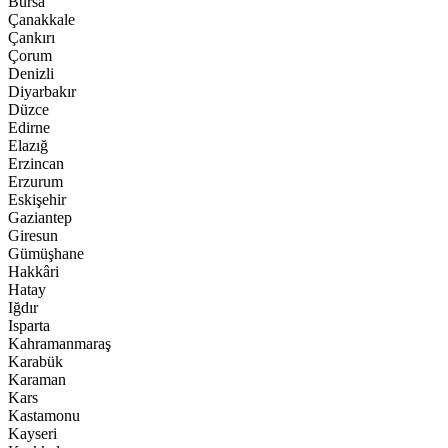
Bursa
Çanakkale
Çankırı
Çorum
Denizli
Diyarbakır
Düzce
Edirne
Elazığ
Erzincan
Erzurum
Eskişehir
Gaziantep
Giresun
Gümüşhane
Hakkâri
Hatay
Iğdır
Isparta
Kahramanmaraş
Karabük
Karaman
Kars
Kastamonu
Kayseri