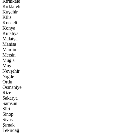
Kırıkkale
Kırklareli
Kırşehir
Kilis
Kocaeli
Konya
Kütahya
Malatya
Manisa
Mardin
Mersin
Muğla
Muş
Nevşehir
Niğde
Ordu
Osmaniye
Rize
Sakarya
Samsun
Siirt
Sinop
Sivas
Şırnak
Tekirdağ