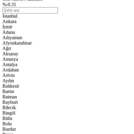
%-0.31
İstanbul
Ankara
İzmir
Adana
Adıyaman
Afyonkarahisar
Ağrı
Aksaray
Amasya
Antalya
Ardahan
Artvin
Aydın
Balıkesir
Bartın
Batman
Bayburt
Bilecik
Bingöl
Bitlis
Bolu
Burdur