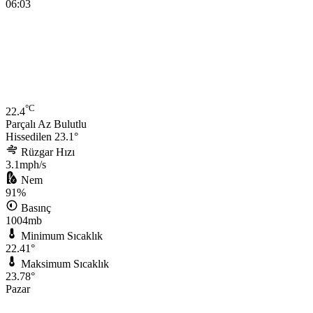
06:03
°C
22.4
Parçalı Az Bulutlu
Hissedilen 23.1°
Rüzgar Hızı
3.1mph/s
Nem
91%
Basınç
1004mb
Minimum Sıcaklık
22.41°
Maksimum Sıcaklık
23.78°
Pazar