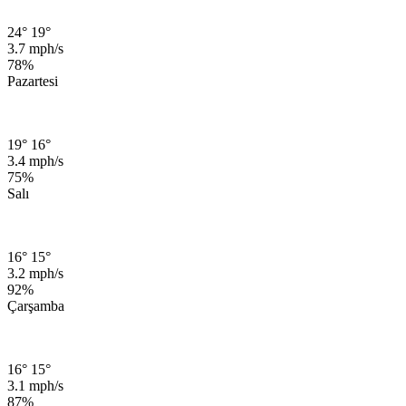
24°
19°
3.7 mph/s
78%
Pazartesi
19°
16°
3.4 mph/s
75%
Salı
16°
15°
3.2 mph/s
92%
Çarşamba
16°
15°
3.1 mph/s
87%