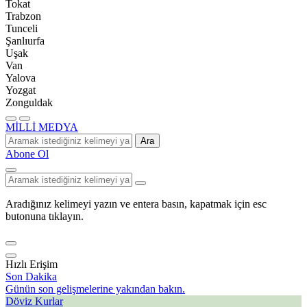
Tokat
Trabzon
Tunceli
Şanlıurfa
Uşak
Van
Yalova
Yozgat
Zonguldak
MİLLİ MEDYA
Ara
Abone Ol
Aradığınız kelimeyi yazın ve entera basın, kapatmak için esc
butonuna tıklayın.
Hızlı Erişim
Son Dakika
Günün son gelişmelerine yakından bakın.
Döviz Kurlar