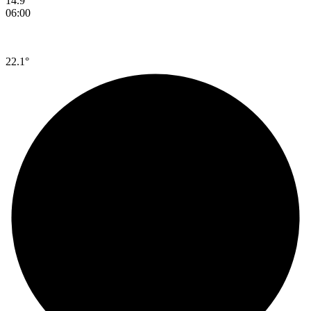
14.9°
06:00
22.1°