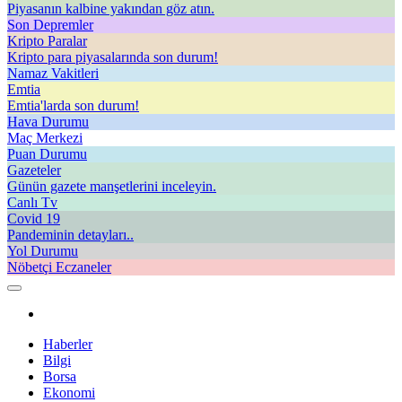
Piyasanın kalbine yakından göz atın.
Son Depremler
Kripto Paralar
Kripto para piyasalarında son durum!
Namaz Vakitleri
Emtia
Emtia'larda son durum!
Hava Durumu
Maç Merkezi
Puan Durumu
Gazeteler
Günün gazete manşetlerini inceleyin.
Canlı Tv
Covid 19
Pandeminin detayları..
Yol Durumu
Nöbetçi Eczaneler
Haberler
Bilgi
Borsa
Ekonomi