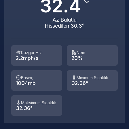
32.4
°C
Az Bulutlu
Hissedilen 30.3°
Rüzgar Hızı
Nem
2.2mph/s
20%
Basınç
Minimum Sıcaklık
1004mb
32.36°
Maksimum Sıcaklık
32.36°