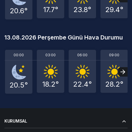
17.7°
23.8°
29.4°
20.6°
13.08.2026 Perşembe Günü Hava Durumu
00:00
03:00
06:00
09:00
18.2°
22.4°
28.2°
20.5°
KURUMSAL