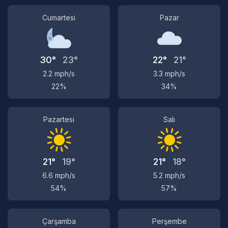
Cumartesi
Pazar
30°
23°
22°
21°
2.2 mph/s
3.3 mph/s
22%
34%
Pazartesi
Salı
21°
19°
21°
18°
6.6 mph/s
5.2 mph/s
54%
57%
Çarşamba
Perşembe