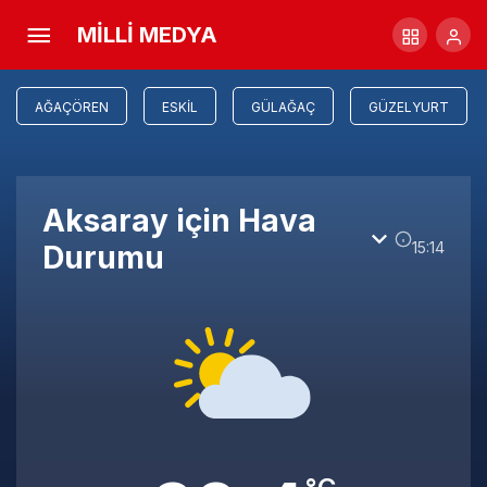
MİLLİ MEDYA
AĞAÇÖREN
ESKIL
GÜLAĞAÇ
GÜZELYURT
Aksaray için Hava
15:14
Durumu