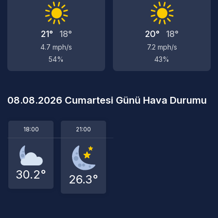
21°
18°
20°
18°
4.7 mph/s
7.2 mph/s
54%
43%
08.08.2026 Cumartesi Günü Hava Durumu
18:00
21:00
30.2°
26.3°