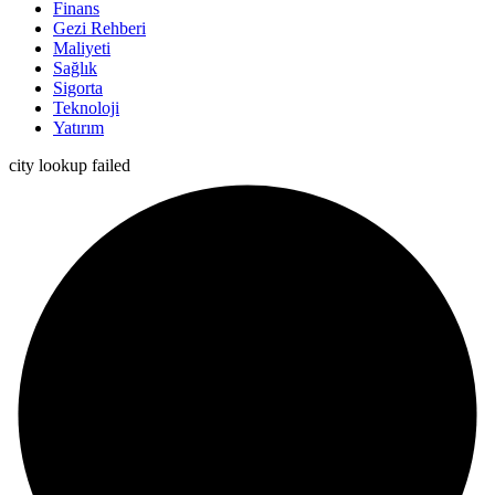
Finans
Gezi Rehberi
Maliyeti
Sağlık
Sigorta
Teknoloji
Yatırım
city lookup failed