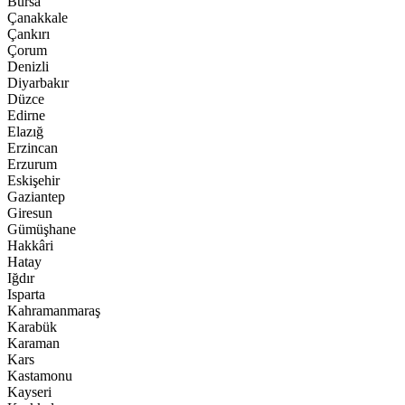
Bursa
Çanakkale
Çankırı
Çorum
Denizli
Diyarbakır
Düzce
Edirne
Elazığ
Erzincan
Erzurum
Eskişehir
Gaziantep
Giresun
Gümüşhane
Hakkâri
Hatay
Iğdır
Isparta
Kahramanmaraş
Karabük
Karaman
Kars
Kastamonu
Kayseri