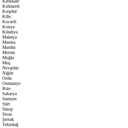
Kırıkkale
Kırklareli
Kırşehir
Kilis
Kocaeli
Konya
Kütahya
Malatya
Manisa
Mardin
Mersin
Muğla
Muş
Nevşehir
Niğde
Ordu
Osmaniye
Rize
Sakarya
Samsun
Siirt
Sinop
Sivas
Şırnak
Tekirdağ