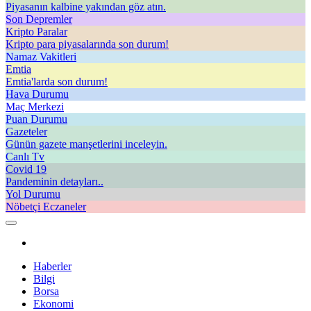
Piyasanın kalbine yakından göz atın.
Son Depremler
Kripto Paralar
Kripto para piyasalarında son durum!
Namaz Vakitleri
Emtia
Emtia'larda son durum!
Hava Durumu
Maç Merkezi
Puan Durumu
Gazeteler
Günün gazete manşetlerini inceleyin.
Canlı Tv
Covid 19
Pandeminin detayları..
Yol Durumu
Nöbetçi Eczaneler
Haberler
Bilgi
Borsa
Ekonomi