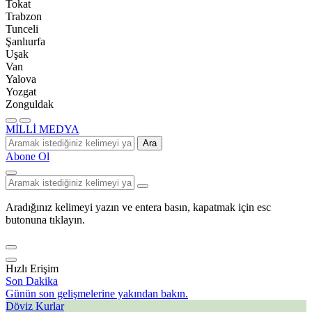
Tokat
Trabzon
Tunceli
Şanlıurfa
Uşak
Van
Yalova
Yozgat
Zonguldak
MİLLİ MEDYA
Ara
Abone Ol
Aradığınız kelimeyi yazın ve entera basın, kapatmak için esc
butonuna tıklayın.
Hızlı Erişim
Son Dakika
Günün son gelişmelerine yakından bakın.
Döviz Kurlar