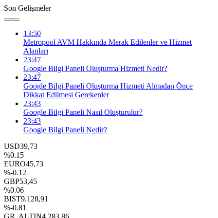
Son Gelişmeler
13:50
Metropool AVM Hakkında Merak Edilenler ve Hizmet
Alanları
23:47
Google Bilgi Paneli Oluşturma Hizmeti Nedir?
23:47
Google Bilgi Paneli Oluşturma Hizmeti Almadan Önce
Dikkat Edilmesi Gerekenler
23:43
Google Bilgi Paneli Nasıl Oluşturulur?
23:43
Google Bilgi Paneli Nedir?
USD
39,73
%0.15
EURO
45,73
%-0.12
GBP
53,45
%0.06
BIST
9.128,91
%-0.81
GR. ALTIN
4.283,86