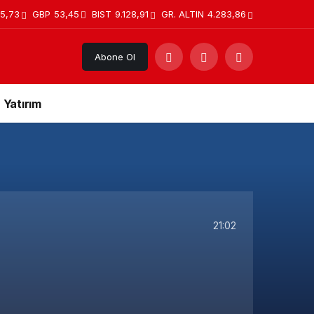
5,73
GBP
53,45
BIST
9.128,91
GR. ALTIN
4.283,86
Abone Ol
Yatırım
21:02