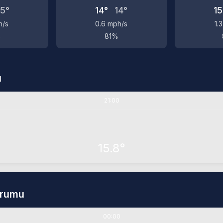
15°
14°
14°
15
h/s
0.6 mph/s
1.
%
81%
u
21:00
15.8°
urumu
00:00