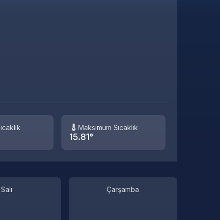
ıcaklık
Maksimum Sıcaklık
15.81°
Salı
Çarşamba