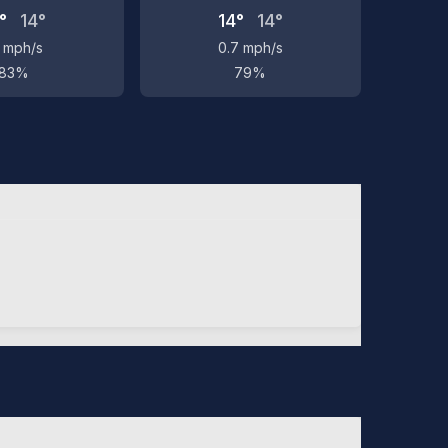
°
14°
14°
14°
3 mph/s
0.7 mph/s
83%
79%