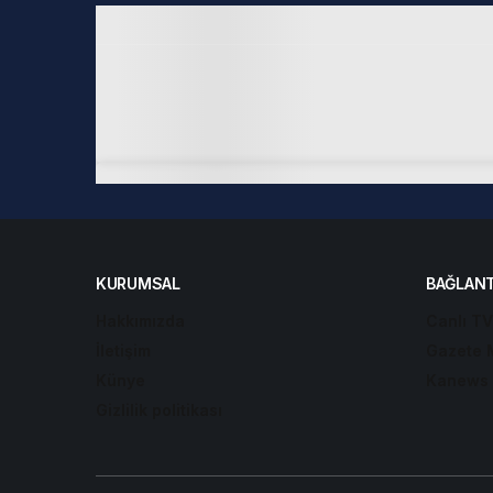
KURUMSAL
BAĞLANT
Hakkımızda
Canlı TV
İletişim
Gazete 
Künye
Kanews 
Gizlilik politikası