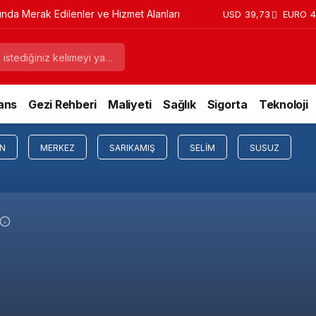
da Merak Edilenler ve Hizmet Alanları
USD
39,73
EURO
4
ans
Gezi Rehberi
Maliyeti
Sağlık
Sigorta
Teknoloji
N
MERKEZ
SARIKAMIŞ
SELIM
SUSUZ