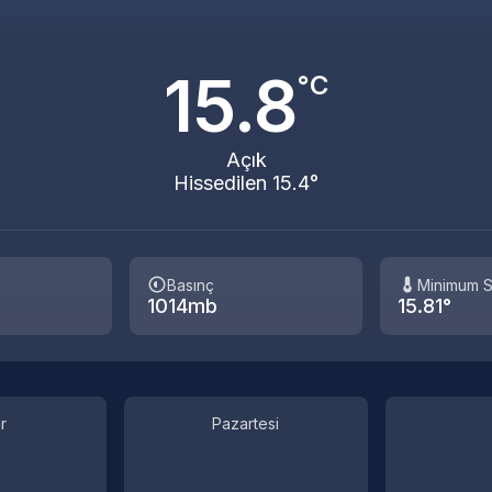
15.8
°C
Açık
Hissedilen 15.4°
Basınç
Minimum S
1014mb
15.81°
r
Pazartesi