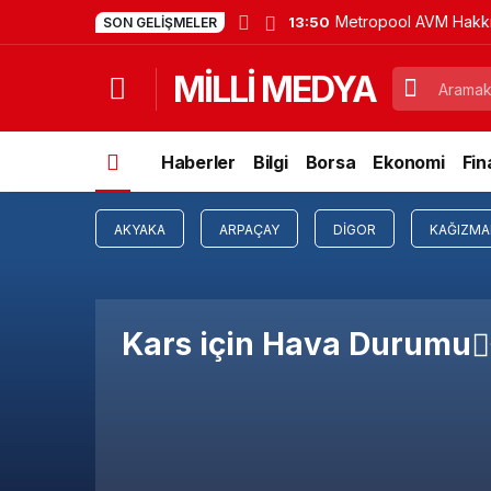
Metropool AVM Hakkın
13:50
SON GELIŞMELER
MİLLİ MEDYA
Haberler
Bilgi
Borsa
Ekonomi
Fin
AKYAKA
ARPAÇAY
DIGOR
KAĞIZMA
Kars için Hava Durumu