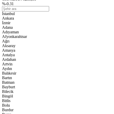
%-0.31
İstanbul
Ankara
İzmir
Adana
Adıyaman
Afyonkarahisar
Ağrı
Aksaray
Amasya
Antalya
Ardahan
Artvin
Aydın
Balıkesir
Bartın
Batman
Bayburt
Bilecik
Bingöl
Bitlis
Bolu
Burdur