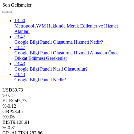
Son Gelişmeler
13:50
Metropool AVM Hakkında Merak Edilenler ve Hizmet
Alanları
23:47
Google Bilgi Paneli Oluşturma Hizmeti Nedir?
23:47
Google Bilgi Paneli Oluşturma Hizmeti Almadan Önce
Dikkat Edilmesi Gerekenler
23:43
Google Bilgi Paneli Nasıl Oluşturulur?
23:43
Google Bilgi Paneli Nedir?
USD
39,73
%0.15
EURO
45,73
%-0.12
GBP
53,45
%0.06
BIST
9.128,91
%-0.81
GR. ALTIN
4.283,86