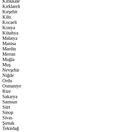
Kırıkkale
Kırklareli
Kırşehir
Kilis
Kocaeli
Konya
Kütahya
Malatya
Manisa
Mardin
Mersin
Muğla
Muş
Nevşehir
Niğde
Ordu
Osmaniye
Rize
Sakarya
Samsun
Siirt
Sinop
Sivas
Şırnak
Tekirdağ