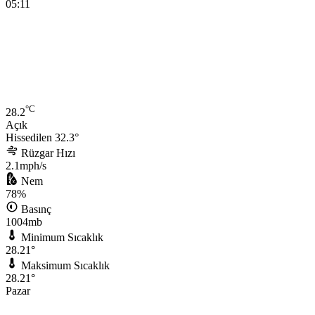
05:11
°C
28.2
Açık
Hissedilen 32.3°
Rüzgar Hızı
2.1mph/s
Nem
78%
Basınç
1004mb
Minimum Sıcaklık
28.21°
Maksimum Sıcaklık
28.21°
Pazar