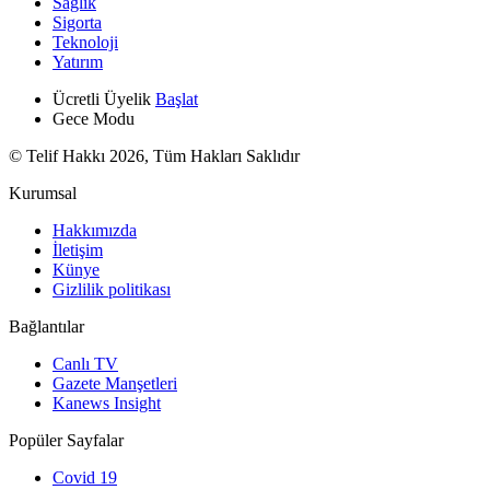
Sağlık
Sigorta
Teknoloji
Yatırım
Ücretli Üyelik
Başlat
Gece Modu
© Telif Hakkı 2026, Tüm Hakları Saklıdır
Kurumsal
Hakkımızda
İletişim
Künye
Gizlilik politikası
Bağlantılar
Canlı TV
Gazete Manşetleri
Kanews Insight
Popüler Sayfalar
Covid 19