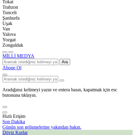
Tokat
Trabzon
Tunceli
Şanlıurfa
Uşak
Van
Yalova
Yozgat
Zonguldak
MİLLİ MEDYA
Ara
Abone Ol
Aradığınız kelimeyi yazın ve entera basın, kapatmak için esc
butonuna tıklayın.
Hızlı Erişim
Son Dakika
Günün son gelişmelerine yakından bakın.
Döviz Kurlar