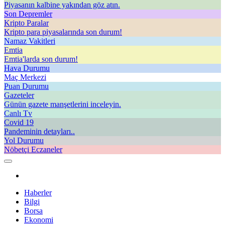
Piyasanın kalbine yakından göz atın.
Son Depremler
Kripto Paralar
Kripto para piyasalarında son durum!
Namaz Vakitleri
Emtia
Emtia'larda son durum!
Hava Durumu
Maç Merkezi
Puan Durumu
Gazeteler
Günün gazete manşetlerini inceleyin.
Canlı Tv
Covid 19
Pandeminin detayları..
Yol Durumu
Nöbetçi Eczaneler
Haberler
Bilgi
Borsa
Ekonomi