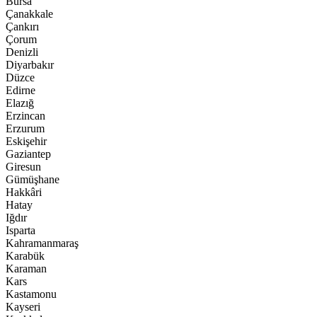
Bursa
Çanakkale
Çankırı
Çorum
Denizli
Diyarbakır
Düzce
Edirne
Elazığ
Erzincan
Erzurum
Eskişehir
Gaziantep
Giresun
Gümüşhane
Hakkâri
Hatay
Iğdır
Isparta
Kahramanmaraş
Karabük
Karaman
Kars
Kastamonu
Kayseri