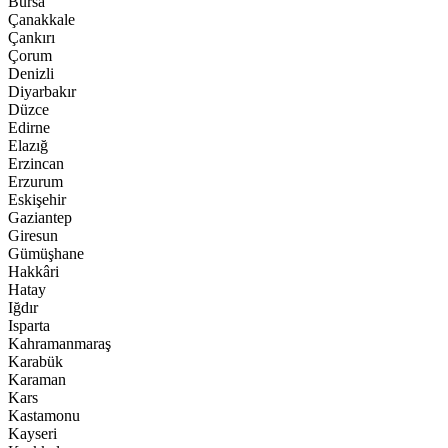
Bursa
Çanakkale
Çankırı
Çorum
Denizli
Diyarbakır
Düzce
Edirne
Elazığ
Erzincan
Erzurum
Eskişehir
Gaziantep
Giresun
Gümüşhane
Hakkâri
Hatay
Iğdır
Isparta
Kahramanmaraş
Karabük
Karaman
Kars
Kastamonu
Kayseri