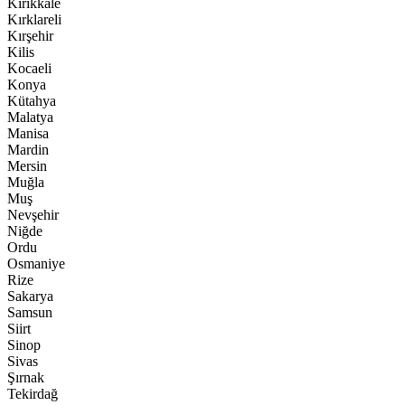
Kırıkkale
Kırklareli
Kırşehir
Kilis
Kocaeli
Konya
Kütahya
Malatya
Manisa
Mardin
Mersin
Muğla
Muş
Nevşehir
Niğde
Ordu
Osmaniye
Rize
Sakarya
Samsun
Siirt
Sinop
Sivas
Şırnak
Tekirdağ