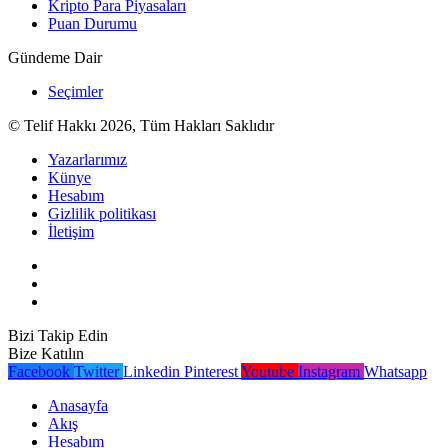
Kripto Para Piyasaları
Puan Durumu
Gündeme Dair
Seçimler
© Telif Hakkı 2026, Tüm Hakları Saklıdır
Yazarlarımız
Künye
Hesabım
Gizlilik politikası
İletişim
Bizi Takip Edin
Bize Katılın
Facebook
Twitter
Linkedin
Pinterest
Youtube
Instagram
Whatsapp
Anasayfa
Akış
Hesabım