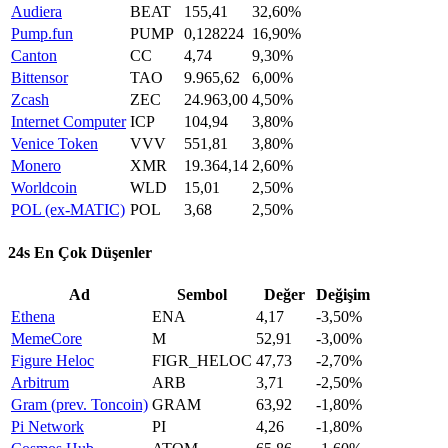
Audiera
BEAT
155,41
32,60%
Pump.fun
PUMP
0,128224
16,90%
Canton
CC
4,74
9,30%
Bittensor
TAO
9.965,62
6,00%
Zcash
ZEC
24.963,00
4,50%
Internet Computer
ICP
104,94
3,80%
Venice Token
VVV
551,81
3,80%
Monero
XMR
19.364,14
2,60%
Worldcoin
WLD
15,01
2,50%
POL (ex-MATIC)
POL
3,68
2,50%
24s En Çok Düşenler
Ad
Sembol
Değer
Değişim
Ethena
ENA
4,17
-3,50%
MemeCore
M
52,91
-3,00%
Figure Heloc
FIGR_HELOC
47,73
-2,70%
Arbitrum
ARB
3,71
-2,50%
Gram (prev. Toncoin)
GRAM
63,92
-1,80%
Pi Network
PI
4,26
-1,80%