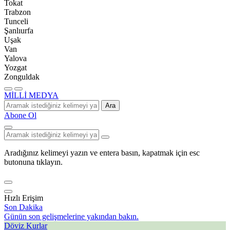
Tokat
Trabzon
Tunceli
Şanlıurfa
Uşak
Van
Yalova
Yozgat
Zonguldak
MİLLİ MEDYA
Ara
Abone Ol
Aradığınız kelimeyi yazın ve entera basın, kapatmak için esc
butonuna tıklayın.
Hızlı Erişim
Son Dakika
Günün son gelişmelerine yakından bakın.
Döviz Kurlar