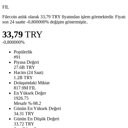
FIL
Filecoin anlık olarak 33,79 TRY fiyatından işlem görmektedir. Fiyatı
son 24 saatte -0,800000% değişim göstermiştir..
33,79
TRY
-0,800000%
Popülerlik
#91
Piyasa Değeri
27.6B
TRY
Hacim (24 Saat)
1.2B
TRY
Dolaşımdaki Miktar
817.9M
FIL
En Yüksek Değer
1926.75
Mesafe %-98.2
Günün En Yüksek Değeri
34.31
TRY
Günün En Düşük Değeri
33.72
TRY