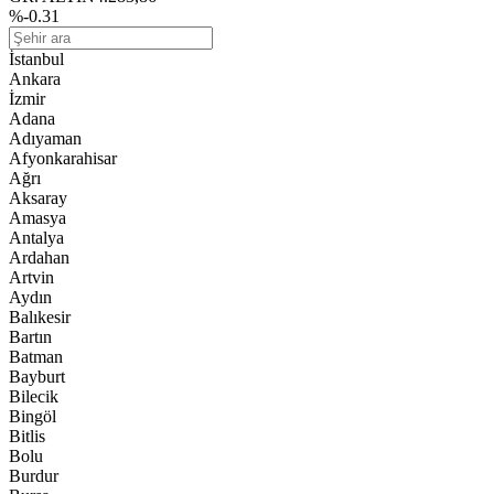
%-0.31
İstanbul
Ankara
İzmir
Adana
Adıyaman
Afyonkarahisar
Ağrı
Aksaray
Amasya
Antalya
Ardahan
Artvin
Aydın
Balıkesir
Bartın
Batman
Bayburt
Bilecik
Bingöl
Bitlis
Bolu
Burdur