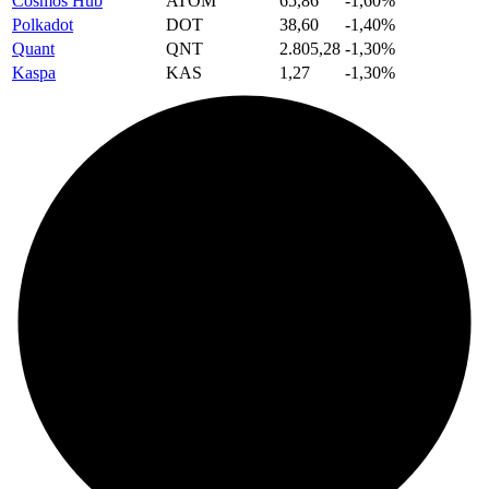
Cosmos Hub
ATOM
65,86
-1,60%
Polkadot
DOT
38,60
-1,40%
Quant
QNT
2.805,28
-1,30%
Kaspa
KAS
1,27
-1,30%