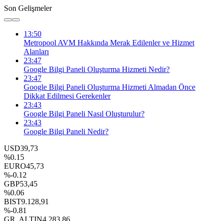
Son Gelişmeler
13:50
Metropool AVM Hakkında Merak Edilenler ve Hizmet
Alanları
23:47
Google Bilgi Paneli Oluşturma Hizmeti Nedir?
23:47
Google Bilgi Paneli Oluşturma Hizmeti Almadan Önce
Dikkat Edilmesi Gerekenler
23:43
Google Bilgi Paneli Nasıl Oluşturulur?
23:43
Google Bilgi Paneli Nedir?
USD
39,73
%0.15
EURO
45,73
%-0.12
GBP
53,45
%0.06
BIST
9.128,91
%-0.81
GR. ALTIN
4.283,86