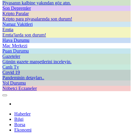
Piyasanın kalbine yakından göz atın.
Son Depremler
Kripto Paralar
Kripto para piyasalarında son durum!
Namaz Vakitleri
Emtia
Emtia'larda son durum!
Hava Durumu
Maç Merkezi
Puan Durumu
Gazeteler
Günün gazete manşetlerini inceleyin.
Canlı Tv
Covid 19
Pandeminin detayları..
Yol Durumu
Nöbetçi Eczaneler
Haberler
Bilgi
Borsa
Ekonomi