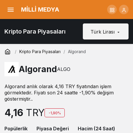
MİLLİ MEDYA
Kripto Para Piyasaları
Türk Lirası
Kripto Para Piyasaları
Algorand
Algorand
ALGO
Algorand anlık olarak 4,16 TRY fiyatından işlem
görmektedir. Fiyatı son 24 saatte -1,90% değişim
göstermiştir..
4,16
TRY
-1,90%
Popülerlik
Piyasa Değeri
Hacim (24 Saat)