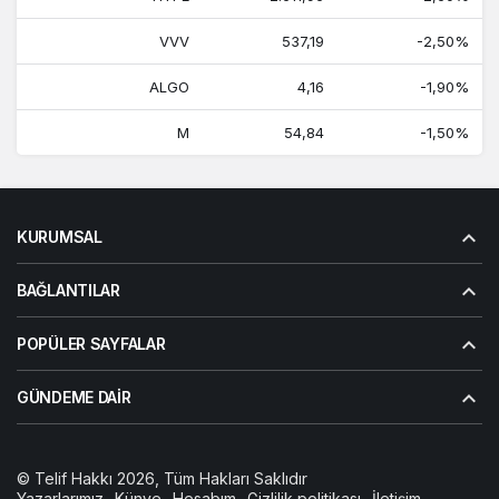
VVV
537,19
-2,50%
ALGO
4,16
-1,90%
M
54,84
-1,50%
KURUMSAL
BAĞLANTILAR
POPÜLER SAYFALAR
GÜNDEME DAIR
© Telif Hakkı 2026, Tüm Hakları Saklıdır
Yazarlarımız
Künye
Hesabım
Gizlilik politikası
İletişim