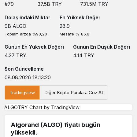
#79
37.5B
TRY
731.5M
TRY
Dolaşımdaki Miktar
En Yüksek Değer
9B
ALGO
28.9
Toplam arzda %90,20
Mesafe %-85.6
Günün En Yüksek Değeri
Günün En Düşük Değeri
4.27
TRY
4.14
TRY
Son Güncelleme
08.08.2026 18:13:20
Tradingview
Diğer Kripto Paralara Göz At
ALGOTRY Chart
by TradingView
Algorand (ALGO) fiyatı bugün
yükseldi.