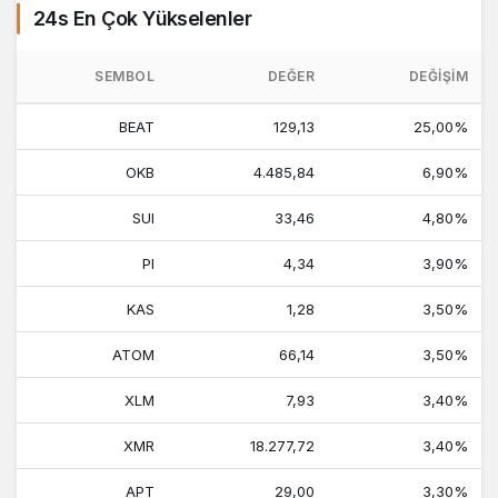
24s En Çok Yükselenler
SEMBOL
DEĞER
DEĞIŞIM
BEAT
129,13
25,00%
OKB
4.485,84
6,90%
SUI
33,46
4,80%
PI
4,34
3,90%
KAS
1,28
3,50%
ATOM
66,14
3,50%
XLM
7,93
3,40%
XMR
18.277,72
3,40%
APT
29,00
3,30%