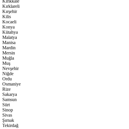
Kırıkkale
Kırklareli
Kırşehir
Kilis
Kocaeli
Konya
Kütahya
Malatya
Manisa
Mardin
Mersin
Muğla
Muş
Nevşehir
Niğde
Ordu
Osmaniye
Rize
Sakarya
Samsun
Siirt
Sinop
Sivas
Şırnak
Tekirdağ