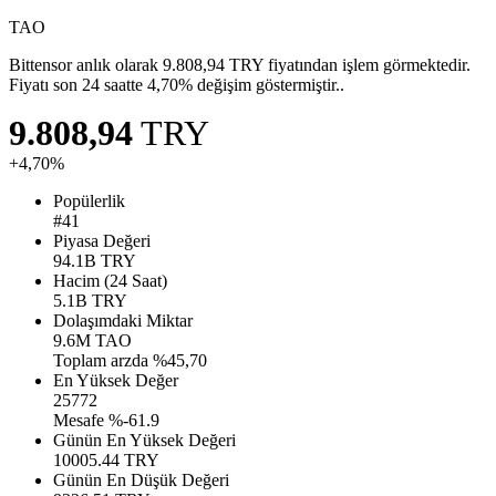
TAO
Bittensor anlık olarak 9.808,94 TRY fiyatından işlem görmektedir.
Fiyatı son 24 saatte 4,70% değişim göstermiştir..
9.808,94
TRY
+4,70%
Popülerlik
#41
Piyasa Değeri
94.1B
TRY
Hacim (24 Saat)
5.1B
TRY
Dolaşımdaki Miktar
9.6M
TAO
Toplam arzda %45,70
En Yüksek Değer
25772
Mesafe %-61.9
Günün En Yüksek Değeri
10005.44
TRY
Günün En Düşük Değeri