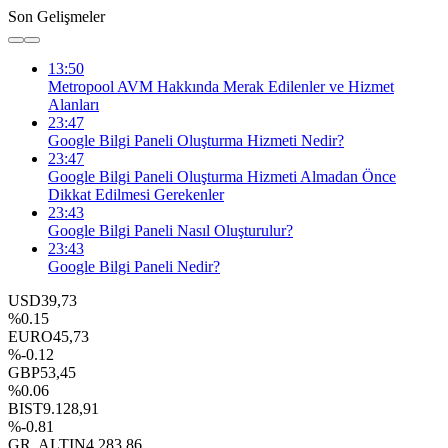
Son Gelişmeler
13:50
Metropool AVM Hakkında Merak Edilenler ve Hizmet
Alanları
23:47
Google Bilgi Paneli Oluşturma Hizmeti Nedir?
23:47
Google Bilgi Paneli Oluşturma Hizmeti Almadan Önce
Dikkat Edilmesi Gerekenler
23:43
Google Bilgi Paneli Nasıl Oluşturulur?
23:43
Google Bilgi Paneli Nedir?
USD
39,73
%0.15
EURO
45,73
%-0.12
GBP
53,45
%0.06
BIST
9.128,91
%-0.81
GR. ALTIN
4.283,86