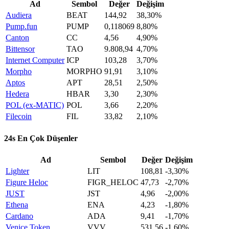
Ad
Sembol
Değer
Değişim
Audiera
BEAT
144,92
38,30%
Pump.fun
PUMP
0,118069
8,80%
Canton
CC
4,56
4,90%
Bittensor
TAO
9.808,94
4,70%
Internet Computer
ICP
103,28
3,70%
Morpho
MORPHO
91,91
3,10%
Aptos
APT
28,51
2,50%
Hedera
HBAR
3,30
2,30%
POL (ex-MATIC)
POL
3,66
2,20%
Filecoin
FIL
33,82
2,10%
24s En Çok Düşenler
Ad
Sembol
Değer
Değişim
Lighter
LIT
108,81
-3,30%
Figure Heloc
FIGR_HELOC
47,73
-2,70%
JUST
JST
4,96
-2,00%
Ethena
ENA
4,23
-1,80%
Cardano
ADA
9,41
-1,70%
Venice Token
VVV
531,56
-1,60%