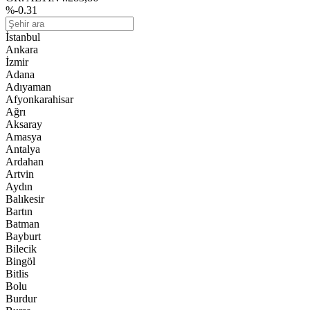
%-0.31
İstanbul
Ankara
İzmir
Adana
Adıyaman
Afyonkarahisar
Ağrı
Aksaray
Amasya
Antalya
Ardahan
Artvin
Aydın
Balıkesir
Bartın
Batman
Bayburt
Bilecik
Bingöl
Bitlis
Bolu
Burdur