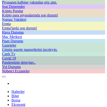
Piyasanın kalbine yakından göz atın.
Son Depremler
Kripto Paralar
Kripto para piyasalarında son durum!
Namaz Vakitleri
Emtia
Emtia'larda son durum!
Hava Durumu
Maç Merkezi
Puan Durumu
Gazeteler
Günün gazete manşetlerini inceleyin.
Canlı Tv
Covid 19
Pandeminin detayları..
Yol Durumu
Nöbetçi Eczaneler
Haberler
Bilgi
Borsa
Ekonomi