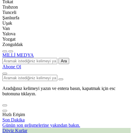
Tokat
Trabzon
Tunceli
Şanlıurfa
Uşak
Van
Yalova
Yozgat
Zonguldak
MİLLİ MEDYA
Ara
Abone Ol
Aradığınız kelimeyi yazın ve entera basın, kapatmak için esc
butonuna tıklayın.
Hızlı Erişim
Son Dakika
Günün son gelişmelerine yakından bakın.
Döviz Kurlar