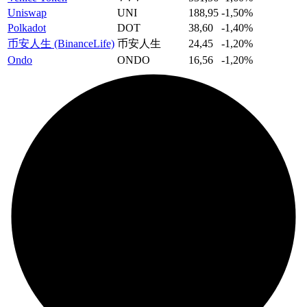
Uniswap
UNI
188,95
-1,50%
Polkadot
DOT
38,60
-1,40%
币安人生 (BinanceLife)
币安人生
24,45
-1,20%
Ondo
ONDO
16,56
-1,20%