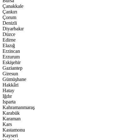
Bursa
Çanakkale
Çankırı
Çorum
Denizli
Diyarbakır
Düzce
Edirne
Elazığ
Erzincan
Erzurum
Eskişehir
Gaziantep
Giresun
Gümüşhane
Hakkâri
Hatay
Iğdır
Isparta
Kahramanmaraş
Karabük
Karaman
Kars
Kastamonu
Kayseri