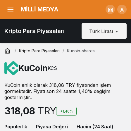
MİLLİ MEDYA
Kripto Para Piyasaları
Türk Lirası
Kripto Para Piyasaları
Kucoin-shares
KuCoin
KCS
KuCoin anlık olarak 318,08 TRY fiyatından işlem
görmektedir. Fiyatı son 24 saatte 1,40% değişim
göstermiştir..
318,08
TRY
+1,40%
Popülerlik
Piyasa Değeri
Hacim (24 Saat)