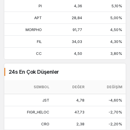
PI
4,36
5,10%
APT
28,84
5,00%
MORPHO
91,77
4,50%
FIL
34,03
4,30%
CC
4,50
3,80%
24s En Çok Düşenler
SEMBOL
DEĞER
DEĞIŞIM
JST
4,78
-4,60%
FIGR_HELOC
47,73
-2,70%
CRO
2,38
-2,20%