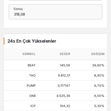
Sonuç
24s En Çok Yükselenler
SEMBOL
DEĞER
DEĞIŞIM
BEAT
145,56
39,60%
TAO
9.812,51
8,40%
PUMP
0,117147
6,70%
OKB
4.525,39
6,00%
ICP
104,32
5,30%