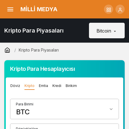
MİLLİ MEDYA
Kripto Para Piyasaları
Bitcoin
Kripto Para Piyasaları
Kripto Para Hesaplayıcısı
Döviz
Kripto
Emtia
Kredi
Birikim
Para Birimi
Dönüştürülen