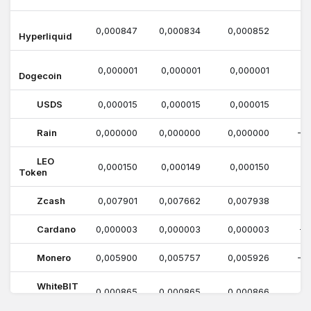
0,000847
0,000834
0,000852
1
Hyperliquid
0,000001
0,000001
0,000001
Dogecoin
USDS
0,000015
0,000015
0,000015
Rain
0,000000
0,000000
0,000000
-0
LEO
0,000150
0,000149
0,000150
0
Token
Zcash
0,007901
0,007662
0,007938
0
Cardano
0,000003
0,000003
0,000003
-1
Monero
0,005900
0,005757
0,005926
-0
WhiteBIT
0,000865
0,000865
0,000866
-0
Coin