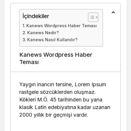
0,000005
0,000005
0,000005
-1
Worldcoin
İçindekiler
Audiera
0,000049
0,000032
0,000051
54
Kanews Wordpress Haber Teması
Spiko
Kanews Nedir?
Amundi
Overnight
0,000018
0,000018
0,000018
Kanews Nasıl Kullanılır?
Swap Fund
(EUR)
Kanews Wordpress Haber
Ethereum
Teması
0,000100
0,000100
0,000101
-0
Classic
Pi
0,000001
0,000001
0,000001
0
Network
Yaygın inancın tersine, Lorem Ipsum
rastgele sözcüklerden oluşmaz.
Blockchain
0,001639
0,001630
0,001640
Kökleri M.Ö. 45 tarihinden bu yana
Capital
klasik Latin edebiyatına kadar uzanan
2000 yıllık bir geçmişi vardır.
Invesco
Short
Duration US
0,000173
0,000172
0,000173
Government