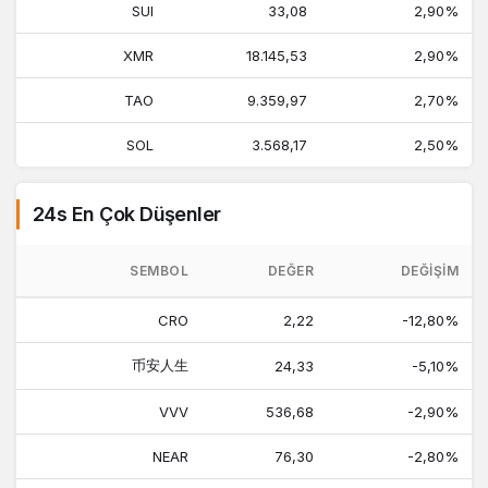
SUI
33,08
2,90%
XMR
18.145,53
2,90%
TAO
9.359,97
2,70%
SOL
3.568,17
2,50%
24s En Çok Düşenler
SEMBOL
DEĞER
DEĞIŞIM
CRO
2,22
-12,80%
币安人生
24,33
-5,10%
VVV
536,68
-2,90%
NEAR
76,30
-2,80%