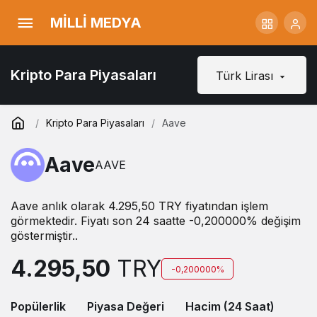
MİLLİ MEDYA
Kripto Para Piyasaları
Türk Lirası
Kripto Para Piyasaları
Aave
Aave
AAVE
Aave anlık olarak 4.295,50 TRY fiyatından işlem
görmektedir. Fiyatı son 24 saatte -0,200000% değişim
göstermiştir..
4.295,50
TRY
-0,200000%
Popülerlik
Piyasa Değeri
Hacim (24 Saat)