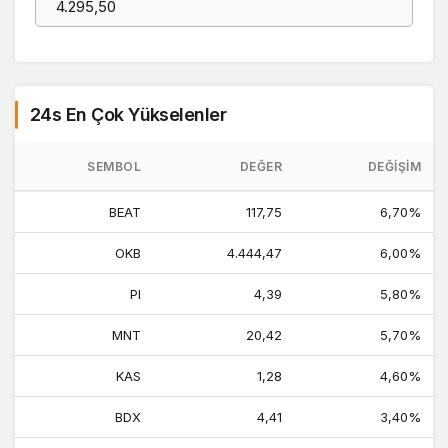
24s En Çok Yükselenler
SEMBOL
DEĞER
DEĞIŞIM
BEAT
117,75
6,70%
OKB
4.444,47
6,00%
PI
4,39
5,80%
MNT
20,42
5,70%
KAS
1,28
4,60%
BDX
4,41
3,40%