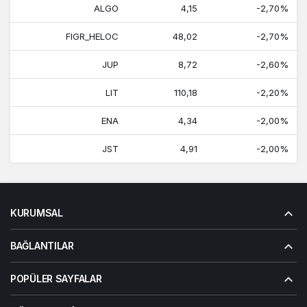
ALGO
4,15
-2,70%
FIGR_HELOC
48,02
-2,70%
JUP
8,72
-2,60%
LIT
110,18
-2,20%
ENA
4,34
-2,00%
JST
4,91
-2,00%
KURUMSAL
BAĞLANTILAR
POPÜLER SAYFALAR