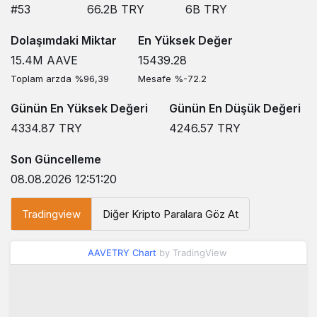
#53
66.2B
TRY
6B
TRY
Dolaşımdaki Miktar
En Yüksek Değer
15.4M
AAVE
15439.28
Toplam arzda %96,39
Mesafe %-72.2
Günün En Yüksek Değeri
Günün En Düşük Değeri
4334.87
TRY
4246.57
TRY
Son Güncelleme
08.08.2026 12:51:20
Tradingview
Diğer Kripto Paralara Göz At
AAVETRY Chart
by TradingView