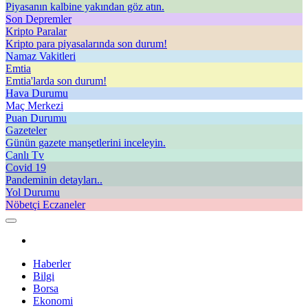
Piyasanın kalbine yakından göz atın.
Son Depremler
Kripto Paralar
Kripto para piyasalarında son durum!
Namaz Vakitleri
Emtia
Emtia'larda son durum!
Hava Durumu
Maç Merkezi
Puan Durumu
Gazeteler
Günün gazete manşetlerini inceleyin.
Canlı Tv
Covid 19
Pandeminin detayları..
Yol Durumu
Nöbetçi Eczaneler
Haberler
Bilgi
Borsa
Ekonomi