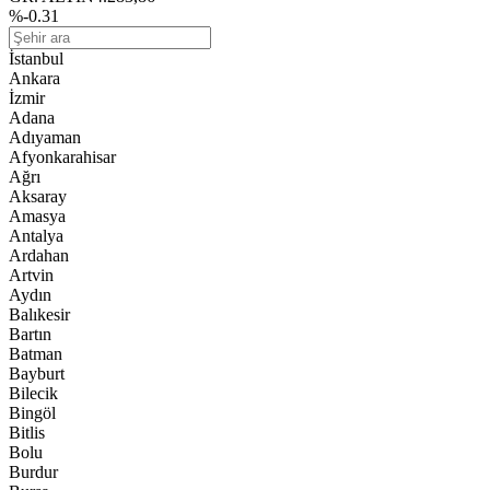
%-0.31
İstanbul
Ankara
İzmir
Adana
Adıyaman
Afyonkarahisar
Ağrı
Aksaray
Amasya
Antalya
Ardahan
Artvin
Aydın
Balıkesir
Bartın
Batman
Bayburt
Bilecik
Bingöl
Bitlis
Bolu
Burdur