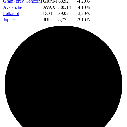
Gram (prev. Toncoin)
GRAM
63,92
-4,20%
Avalanche
AVAX
306,14
-4,10%
Polkadot
DOT
39,02
-3,20%
Jupiter
JUP
8,77
-3,10%