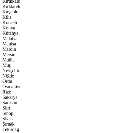
Kırıkkale
Kırklareli
Kırşehir
Kilis
Kocaeli
Konya
Kütahya
Malatya
Manisa
Mardin
Mersin
Muğla
Muş
Nevşehir
Niğde
Ordu
Osmaniye
Rize
Sakarya
Samsun
Siirt
Sinop
Sivas
Şırnak
Tekirdağ