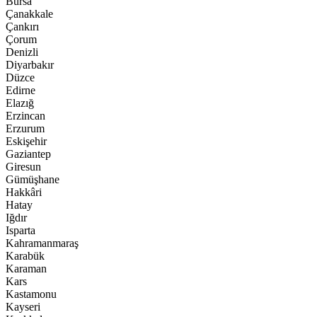
Bursa
Çanakkale
Çankırı
Çorum
Denizli
Diyarbakır
Düzce
Edirne
Elazığ
Erzincan
Erzurum
Eskişehir
Gaziantep
Giresun
Gümüşhane
Hakkâri
Hatay
Iğdır
Isparta
Kahramanmaraş
Karabük
Karaman
Kars
Kastamonu
Kayseri