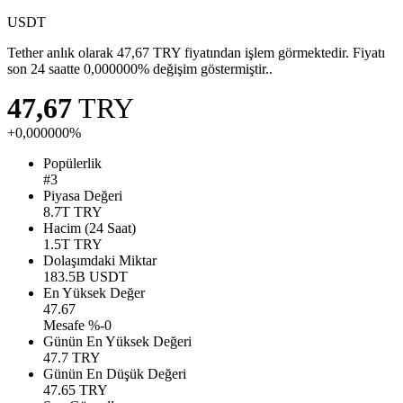
USDT
Tether anlık olarak 47,67 TRY fiyatından işlem görmektedir. Fiyatı
son 24 saatte 0,000000% değişim göstermiştir..
47,67
TRY
+0,000000%
Popülerlik
#3
Piyasa Değeri
8.7T
TRY
Hacim (24 Saat)
1.5T
TRY
Dolaşımdaki Miktar
183.5B
USDT
En Yüksek Değer
47.67
Mesafe %-0
Günün En Yüksek Değeri
47.7
TRY
Günün En Düşük Değeri
47.65
TRY