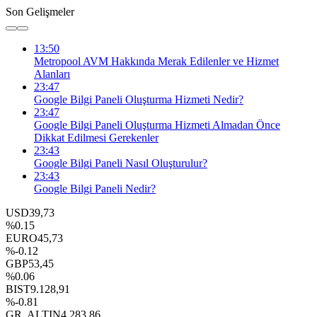
Son Gelişmeler
13:50
Metropool AVM Hakkında Merak Edilenler ve Hizmet
Alanları
23:47
Google Bilgi Paneli Oluşturma Hizmeti Nedir?
23:47
Google Bilgi Paneli Oluşturma Hizmeti Almadan Önce
Dikkat Edilmesi Gerekenler
23:43
Google Bilgi Paneli Nasıl Oluşturulur?
23:43
Google Bilgi Paneli Nedir?
USD
39,73
%0.15
EURO
45,73
%-0.12
GBP
53,45
%0.06
BIST
9.128,91
%-0.81
GR. ALTIN
4.283,86