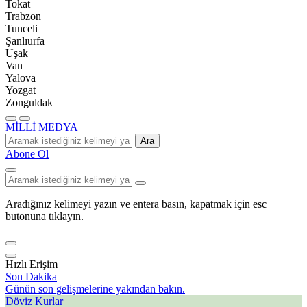
Tokat
Trabzon
Tunceli
Şanlıurfa
Uşak
Van
Yalova
Yozgat
Zonguldak
MİLLİ MEDYA
Ara
Abone Ol
Aradığınız kelimeyi yazın ve entera basın, kapatmak için esc
butonuna tıklayın.
Hızlı Erişim
Son Dakika
Günün son gelişmelerine yakından bakın.
Döviz Kurlar