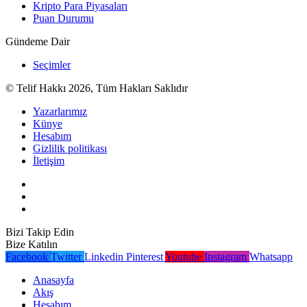
Kripto Para Piyasaları
Puan Durumu
Gündeme Dair
Seçimler
© Telif Hakkı 2026, Tüm Hakları Saklıdır
Yazarlarımız
Künye
Hesabım
Gizlilik politikası
İletişim
Bizi Takip Edin
Bize Katılın
Facebook
Twitter
Linkedin
Pinterest
Youtube
Instagram
Whatsapp
Anasayfa
Akış
Hesabım