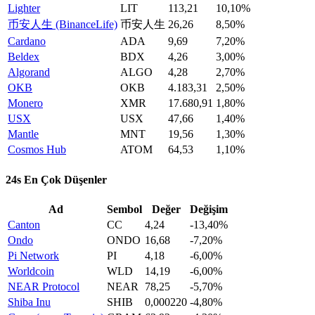
Lighter
LIT
113,21
10,10%
币安人生 (BinanceLife)
币安人生
26,26
8,50%
Cardano
ADA
9,69
7,20%
Beldex
BDX
4,26
3,00%
Algorand
ALGO
4,28
2,70%
OKB
OKB
4.183,31
2,50%
Monero
XMR
17.680,91
1,80%
USX
USX
47,66
1,40%
Mantle
MNT
19,56
1,30%
Cosmos Hub
ATOM
64,53
1,10%
24s En Çok Düşenler
Ad
Sembol
Değer
Değişim
Canton
CC
4,24
-13,40%
Ondo
ONDO
16,68
-7,20%
Pi Network
PI
4,18
-6,00%
Worldcoin
WLD
14,19
-6,00%
NEAR Protocol
NEAR
78,25
-5,70%
Shiba Inu
SHIB
0,000220
-4,80%