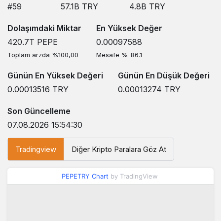
#59
57.1B
TRY
4.8B
TRY
Dolaşımdaki Miktar
En Yüksek Değer
420.7T
PEPE
0.00097588
Toplam arzda %100,00
Mesafe %-86.1
Günün En Yüksek Değeri
Günün En Düşük Değeri
0.00013516
TRY
0.00013274
TRY
Son Güncelleme
07.08.2026 15:54:30
Tradingview
Diğer Kripto Paralara Göz At
PEPETRY Chart
by TradingView