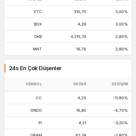
ETC
310,70
3,00%
BDX
4,28
3,00%
OKB
4.215,74
2,80%
MNT
19,76
2,80%
24s En Çok Düşenler
SEMBOL
DEĞER
DEĞIŞIM
CC
4,25
-11,80%
ONDO
16,80
-4,70%
PI
4,21
-3,20%
GRAM
63,74
-2,80%