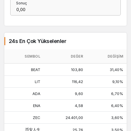
Sonuç
24s En Çok Yükselenler
SEMBOL
DEĞER
DEĞIŞIM
BEAT
103,80
31,40%
LIT
116,42
9,10%
ADA
9,60
6,70%
ENA
4,58
6,40%
ZEC
24.401,00
3,60%
币安人生
25,76
3,50%