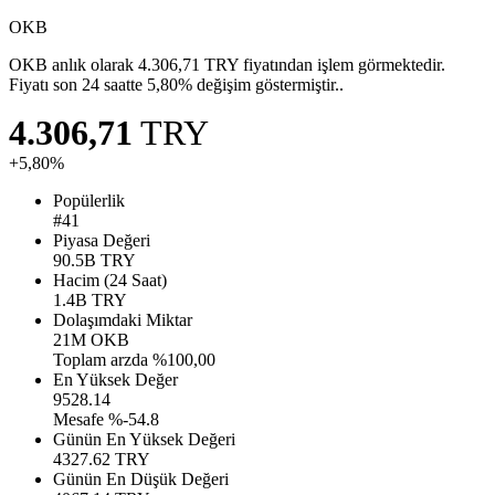
OKB
OKB anlık olarak 4.306,71 TRY fiyatından işlem görmektedir.
Fiyatı son 24 saatte 5,80% değişim göstermiştir..
4.306,71
TRY
+5,80%
Popülerlik
#41
Piyasa Değeri
90.5B
TRY
Hacim (24 Saat)
1.4B
TRY
Dolaşımdaki Miktar
21M
OKB
Toplam arzda %100,00
En Yüksek Değer
9528.14
Mesafe %-54.8
Günün En Yüksek Değeri
4327.62
TRY
Günün En Düşük Değeri