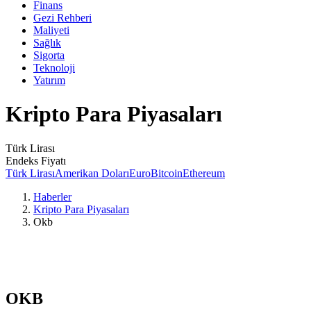
Finans
Gezi Rehberi
Maliyeti
Sağlık
Sigorta
Teknoloji
Yatırım
Kripto Para Piyasaları
Türk Lirası
Endeks Fiyatı
Türk Lirası
Amerikan Doları
Euro
Bitcoin
Ethereum
Haberler
Kripto Para Piyasaları
Okb
OKB