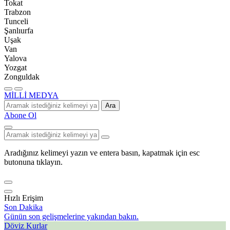
Tokat
Trabzon
Tunceli
Şanlıurfa
Uşak
Van
Yalova
Yozgat
Zonguldak
MİLLİ MEDYA
Ara
Abone Ol
Aradığınız kelimeyi yazın ve entera basın, kapatmak için esc
butonuna tıklayın.
Hızlı Erişim
Son Dakika
Günün son gelişmelerine yakından bakın.
Döviz Kurlar