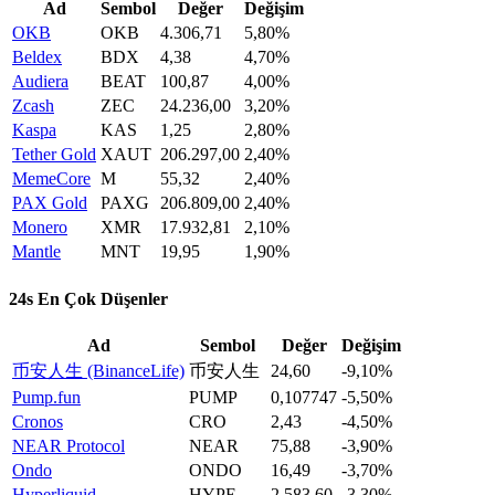
Ad
Sembol
Değer
Değişim
OKB
OKB
4.306,71
5,80%
Beldex
BDX
4,38
4,70%
Audiera
BEAT
100,87
4,00%
Zcash
ZEC
24.236,00
3,20%
Kaspa
KAS
1,25
2,80%
Tether Gold
XAUT
206.297,00
2,40%
MemeCore
M
55,32
2,40%
PAX Gold
PAXG
206.809,00
2,40%
Monero
XMR
17.932,81
2,10%
Mantle
MNT
19,95
1,90%
24s En Çok Düşenler
Ad
Sembol
Değer
Değişim
币安人生 (BinanceLife)
币安人生
24,60
-9,10%
Pump.fun
PUMP
0,107747
-5,50%
Cronos
CRO
2,43
-4,50%
NEAR Protocol
NEAR
75,88
-3,90%
Ondo
ONDO
16,49
-3,70%
Hyperliquid
HYPE
2.583,60
-3,30%