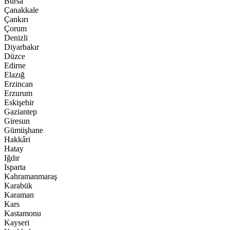
Bursa
Çanakkale
Çankırı
Çorum
Denizli
Diyarbakır
Düzce
Edirne
Elazığ
Erzincan
Erzurum
Eskişehir
Gaziantep
Giresun
Gümüşhane
Hakkâri
Hatay
Iğdır
Isparta
Kahramanmaraş
Karabük
Karaman
Kars
Kastamonu
Kayseri