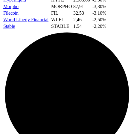
Morpho
MORPHO
87,91
-3,30%
Filecoin
FIL
32,53
-3,10%
World Liberty Financial
WLFI
2,46
-2,50%
​​Stable
STABLE
1,54
-2,20%