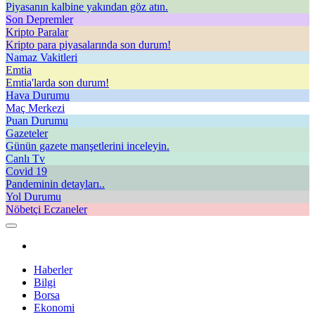
Piyasanın kalbine yakından göz atın.
Son Depremler
Kripto Paralar
Kripto para piyasalarında son durum!
Namaz Vakitleri
Emtia
Emtia'larda son durum!
Hava Durumu
Maç Merkezi
Puan Durumu
Gazeteler
Günün gazete manşetlerini inceleyin.
Canlı Tv
Covid 19
Pandeminin detayları..
Yol Durumu
Nöbetçi Eczaneler
Haberler
Bilgi
Borsa
Ekonomi