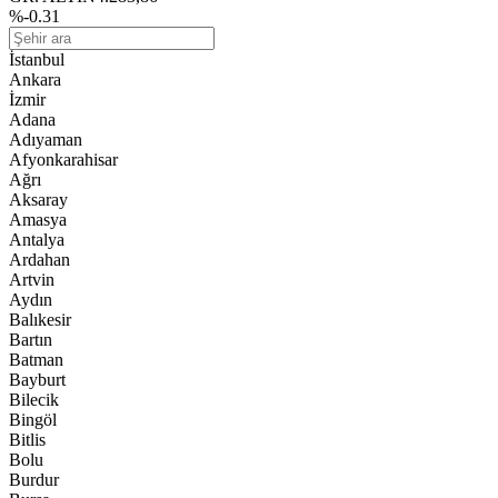
%-0.31
İstanbul
Ankara
İzmir
Adana
Adıyaman
Afyonkarahisar
Ağrı
Aksaray
Amasya
Antalya
Ardahan
Artvin
Aydın
Balıkesir
Bartın
Batman
Bayburt
Bilecik
Bingöl
Bitlis
Bolu
Burdur