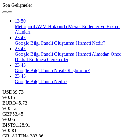
Son Gelişmeler
13:50
Metropool AVM Hakkında Merak Edilenler ve Hizmet
Alanları
23:47
Google Bilgi Paneli Oluşturma Hizmeti Nedir?
23:47
Google Bilgi Paneli Oluşturma Hizmeti Almadan Önce
Dikkat Edilmesi Gerekenler
23:43
Google Bilgi Paneli Nasıl Oluşturulur?
23:43
Google Bilgi Paneli Nedir?
USD
39,73
%0.15
EURO
45,73
%-0.12
GBP
53,45
%0.06
BIST
9.128,91
%-0.81
GR. ALTIN
4.283,86