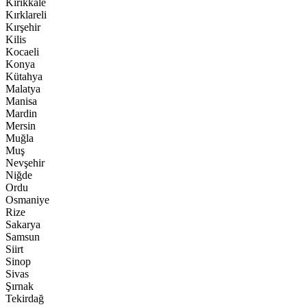
Kırıkkale
Kırklareli
Kırşehir
Kilis
Kocaeli
Konya
Kütahya
Malatya
Manisa
Mardin
Mersin
Muğla
Muş
Nevşehir
Niğde
Ordu
Osmaniye
Rize
Sakarya
Samsun
Siirt
Sinop
Sivas
Şırnak
Tekirdağ