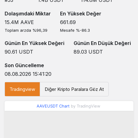
#53
1.4B
USDT
114.6M
USDT
Dolaşımdaki Miktar
En Yüksek Değer
15.4M
AAVE
661.69
Toplam arzda %96,39
Mesafe %-86.3
Günün En Yüksek Değeri
Günün En Düşük Değeri
90.61
USDT
89.03
USDT
Son Güncelleme
08.08.2026 15:41:20
Tradingview
Diğer Kripto Paralara Göz At
AAVEUSDT Chart
by TradingView