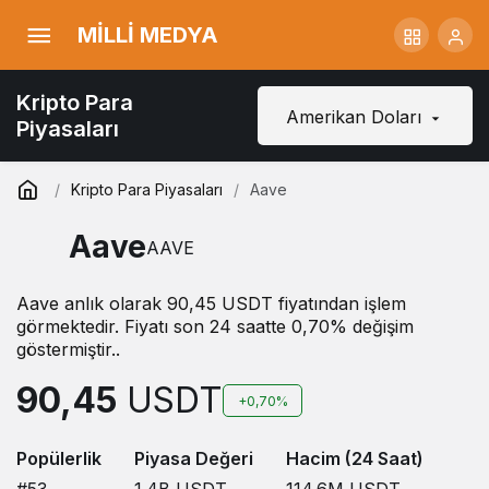
MİLLİ MEDYA
Kripto Para
Amerikan Doları
Piyasaları
Kripto Para Piyasaları
Aave
Aave
AAVE
Aave anlık olarak 90,45 USDT fiyatından işlem
görmektedir. Fiyatı son 24 saatte 0,70% değişim
göstermiştir..
90,45
USDT
+0,70%
Popülerlik
Piyasa Değeri
Hacim (24 Saat)