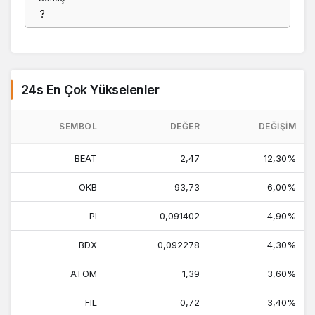
24s En Çok Yükselenler
SEMBOL
DEĞER
DEĞIŞIM
BEAT
2,47
12,30%
OKB
93,73
6,00%
PI
0,091402
4,90%
BDX
0,092278
4,30%
ATOM
1,39
3,60%
FIL
0,72
3,40%