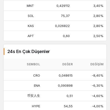
MNT
0,429112
3,40%
SOL
75,37
2,80%
KAS
0,026822
2,80%
APT
0,60
2,50%
24s En Çok Düşenler
SEMBOL
DEĞER
DEĞIŞIM
CRO
0,048615
-8,40%
ENA
0,090898
-6,30%
币安人生
0,51
-4,60%
HYPE
54,55
-4,00%