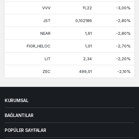
VVV
11,22
-3,00%
JST
0,102186
-2,80%
NEAR
1,61
-2,80%
FIGR_HELOC
1,01
-2,70%
LIT
2,34
-2,20%
ZEC
499,01
-2,10%
KURUMSAL
BAĞLANTILAR
POPÜLER SAYFALAR