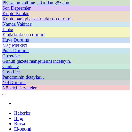
Piyasanın kalbine yakından göz atın.
Son Depremler
Kripto Paralar
Kripto para piyasalarında son durum!
Namaz Vakitleri
Emtia
Emtia'larda son durum!
Hava Durumu
Maç Merkezi
Puan Durumu
Gazeteler
Günün gazete manşetlerini inceleyin.
Canlı Tv
Covid 19
Pandeminin detayları..
Yol Durumu
Nöbetçi Eczaneler
Haberler
Bilgi
Borsa
Ekonomi