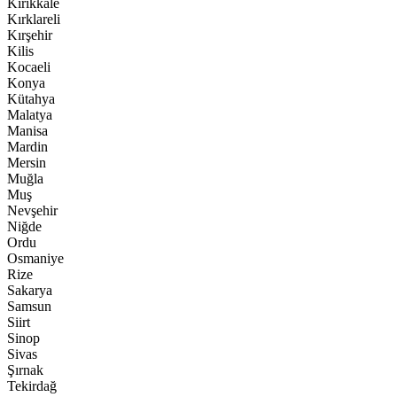
Kırıkkale
Kırklareli
Kırşehir
Kilis
Kocaeli
Konya
Kütahya
Malatya
Manisa
Mardin
Mersin
Muğla
Muş
Nevşehir
Niğde
Ordu
Osmaniye
Rize
Sakarya
Samsun
Siirt
Sinop
Sivas
Şırnak
Tekirdağ