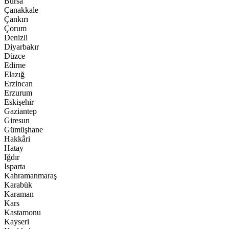
Bursa
Çanakkale
Çankırı
Çorum
Denizli
Diyarbakır
Düzce
Edirne
Elazığ
Erzincan
Erzurum
Eskişehir
Gaziantep
Giresun
Gümüşhane
Hakkâri
Hatay
Iğdır
Isparta
Kahramanmaraş
Karabük
Karaman
Kars
Kastamonu
Kayseri