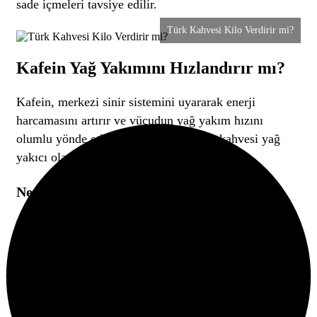
sade içmeleri tavsiye edilir.
Türk Kahvesi Kilo Verdirir mi?
Kafein Yağ Yakımını Hızlandırır mı?
Kafein, merkezi sinir sistemini uyararak enerji
harcamasını artırır ve vücudun yağ yakım hızını
olumlu yönde etkiler. Bu nedenle Türk kahvesi yağ
yakıcı olarak değerlendirilebilir.
Ne Kadar Kafein İçerir?
Bir fincan Türk kahvesi yaklaşık 60-70 mg kafein
içerir. Bu miktar, metabolizma hızında geçici bir artış
sağlayarak egzersiz performansını artırabilir ve yağ
yakımını destekleyebilir.
Tokluk Hissi Sağlar mı?