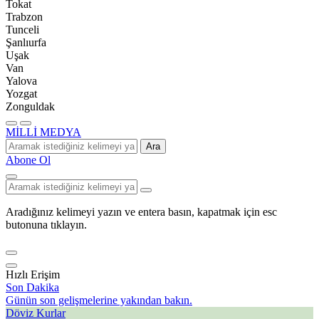
Tokat
Trabzon
Tunceli
Şanlıurfa
Uşak
Van
Yalova
Yozgat
Zonguldak
MİLLİ MEDYA
Ara
Abone Ol
Aradığınız kelimeyi yazın ve entera basın, kapatmak için esc
butonuna tıklayın.
Hızlı Erişim
Son Dakika
Günün son gelişmelerine yakından bakın.
Döviz Kurlar