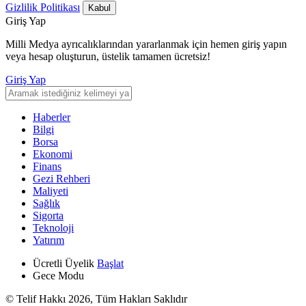
Gizlilik Politikası
Kabul
Giriş Yap
Milli Medya ayrıcalıklarından yararlanmak için hemen giriş yapın
veya hesap oluşturun, üstelik tamamen ücretsiz!
Giriş Yap
Haberler
Bilgi
Borsa
Ekonomi
Finans
Gezi Rehberi
Maliyeti
Sağlık
Sigorta
Teknoloji
Yatırım
Ücretli Üyelik
Başlat
Gece Modu
© Telif Hakkı 2026, Tüm Hakları Saklıdır