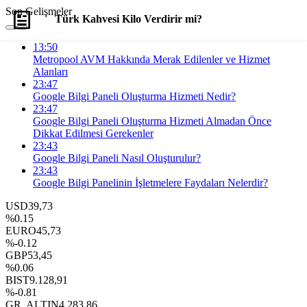
Son Gelişmeler
Türk Kahvesi Kilo Verdirir mi?
13:50
Yorum Yap
Paylaş
Metropool AVM Hakkında Merak Edilenler ve Hizmet
Alanları
23:47
Google Bilgi Paneli Oluşturma Hizmeti Nedir?
23:47
Google Bilgi Paneli Oluşturma Hizmeti Almadan Önce
Dikkat Edilmesi Gerekenler
23:43
Google Bilgi Paneli Nasıl Oluşturulur?
23:43
Google Bilgi Panelinin İşletmelere Faydaları Nelerdir?
USD
39,73
%0.15
EURO
45,73
%-0.12
GBP
53,45
%0.06
BIST
9.128,91
%-0.81
GR. ALTIN
4.283,86