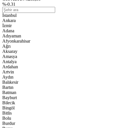
%-0.31
İstanbul
Ankara
İzmir
Adana
Adıyaman
Afyonkarahisar
Ağrı
Aksaray
Amasya
Antalya
Ardahan
Artvin
Aydın
Balıkesir
Bartın
Batman
Bayburt
Bilecik
Bingöl
Bitlis
Bolu
Burdur