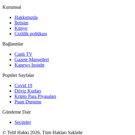
Kurumsal
Hakkımızda
İletişim
Künye
Gizlilik politikası
Bağlantılar
Canlı TV
Gazete Manşetleri
Kanews Insight
Popüler Sayfalar
Covid 19
Döviz Kurları
Kripto Para Piyasaları
Puan Durumu
Gündeme Dair
Seçimler
© Telif Hakkı 2026, Tüm Hakları Saklıdır