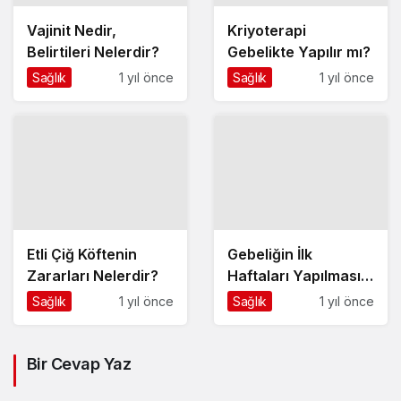
Vajinit Nedir,
Kriyoterapi
Belirtileri Nelerdir?
Gebelikte Yapılır mı?
Sağlık
1 yıl önce
Sağlık
1 yıl önce
Etli Çiğ Köftenin
Gebeliğin İlk
Zararları Nelerdir?
Haftaları Yapılması
Gerekenler
Sağlık
1 yıl önce
Sağlık
1 yıl önce
Nelerdir?
Bir Cevap Yaz