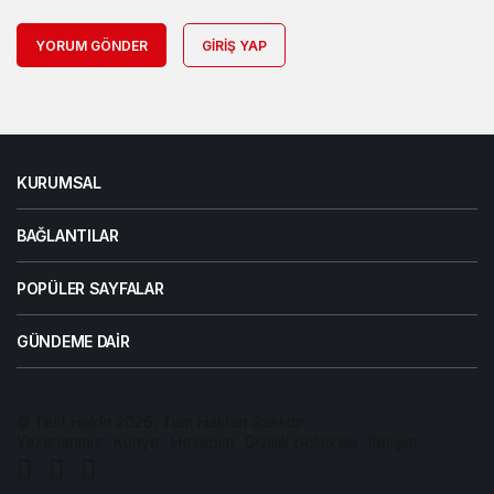
YORUM GÖNDER
GIRIŞ YAP
KURUMSAL
BAĞLANTILAR
POPÜLER SAYFALAR
GÜNDEME DAIR
© Telif Hakkı 2026, Tüm Hakları Saklıdır
Yazarlarımız
Künye
Hesabım
Gizlilik politikası
İletişim