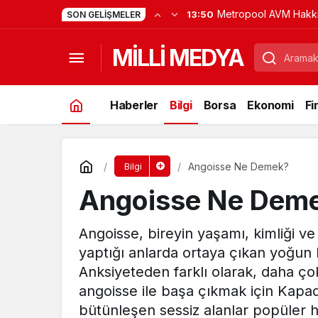
Metropool AVM Hakk
13:50
SON GELIŞMELER
Merak Edilenler ve H
MİLLİ MEDYA
Alanları
Haberler
Bilgi
Borsa
Ekonomi
Fi
Angoisse Ne Demek?
Bilgi
Angoisse Ne Dem
Angoisse, bireyin yaşamı, kimliği v
yaptığı anlarda ortaya çıkan yoğun bi
Anksiyeteden farklı olarak, daha çok 
angoisse ile başa çıkmak için Kapad
bütünleşen sessiz alanlar popüler h