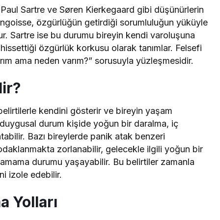
-Paul Sartre ve Søren Kierkegaard gibi düşünürlerin
angoisse, özgürlüğün getirdiği sorumluluğun yüküyle
r. Sartre ise bu durumu bireyin kendi varoluşuna
issettiği özgürlük korkusu olarak tanımlar. Felsefi
arım ama neden varım?” sorusuyla yüzleşmesidir.
ir?
elirtilerle kendini gösterir ve bireyin yaşam
u duygusal durum kişide yoğun bir daralma, iç
tabilir. Bazı bireylerde panik atak benzeri
 odaklanmakta zorlanabilir, gelecekle ilgili yoğun bir
alamama durumu yaşayabilir. Bu belirtiler zamanla
i izole edebilir.
 Yolları