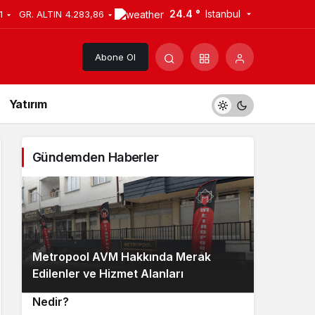
24.4 °
Istanbul
1
GR. ALTIN
4.283,86
Abone Ol
Yatırım
Gündemden Haberler
Metropool AVM Hakkında Merak
2
Edilenler ve Hizmet Alanları
Google Bilgi Paneli Oluşturma Hizmeti
3
Nedir?
Google Bilgi Paneli Oluşturma Hizmeti