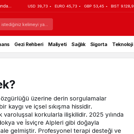
ında
USD
39,73
EURO
45,73
GBP
53,45
BIST
9.128,9
izmet
nans
Gezi Rehberi
Maliyeti
Sağlık
Sigorta
Teknoloji
ek?
e özgürlüğü üzerine derin sorgulamalar
r kaygı ve içsel sıkışma hissidir.
varoluşsal korkularla ilişkilidir. 2025 yılında
okya ve İsviçre Alpleri gibi doğayla
ale gelmiştir. Profesyonel terapi desteği ve