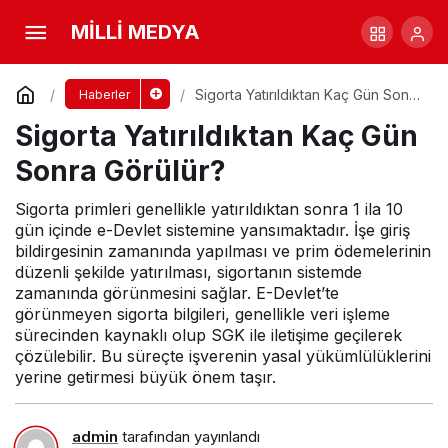
Sigorta Yatırıldıktan Kaç Gün Sonra Görülür?
MİLLİ MEDYA
Yorum Yap
Sigorta Yatırıldıktan Kaç Gün Sonra
Haberler
Görülür?
Sigorta Yatırıldıktan Kaç Gün
Sonra Görülür?
Sigorta primleri genellikle yatırıldıktan sonra 1 ila 10
gün içinde e-Devlet sistemine yansımaktadır. İşe giriş
bildirgesinin zamanında yapılması ve prim ödemelerinin
düzenli şekilde yatırılması, sigortanın sistemde
zamanında görünmesini sağlar. E-Devlet’te
görünmeyen sigorta bilgileri, genellikle veri işleme
sürecinden kaynaklı olup SGK ile iletişime geçilerek
çözülebilir. Bu süreçte işverenin yasal yükümlülüklerini
yerine getirmesi büyük önem taşır.
admin
tarafından yayınlandı