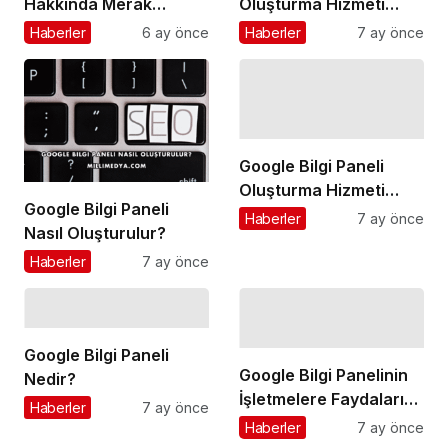
Hakkında Merak
Oluşturma Hizmeti
Edilenler ve Hizmet
Nedir?
Haberler
6 ay önce
Haberler
7 ay önce
Alanları
Google Bilgi Paneli
Oluşturma Hizmeti
Google Bilgi Paneli
Almadan Önce Dikkat
Haberler
7 ay önce
Nasıl Oluşturulur?
Edilmesi Gerekenler
Haberler
7 ay önce
Google Bilgi Paneli
Google Bilgi Panelinin
Nedir?
İşletmelere Faydaları
Haberler
7 ay önce
Nelerdir?
Haberler
7 ay önce