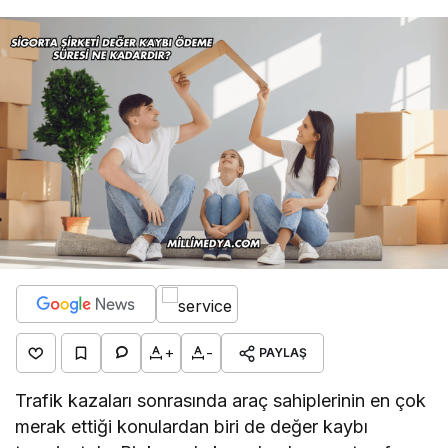
+
-
PAYLAŞ
Trafik kazaları sonrasında araç sahiplerinin en çok
merak ettiği konulardan biri de değer kaybı