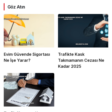
Göz Atın
Evim Güvende Sigortası
Trafikte Kask
Ne İşe Yarar?
Takmamanın Cezası Ne
Kadar 2025