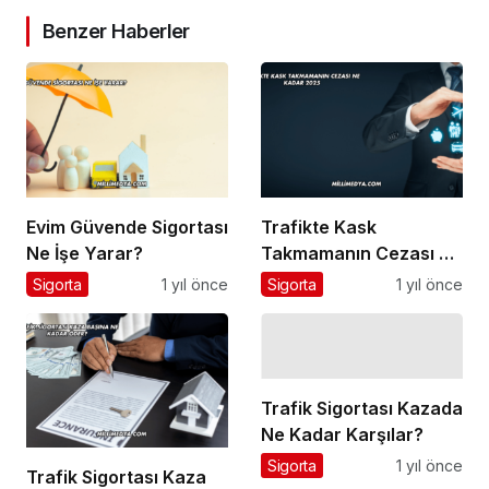
Benzer Haberler
Evim Güvende Sigortası
Trafikte Kask
Ne İşe Yarar?
Takmamanın Cezası Ne
Kadar 2025
Sigorta
1 yıl önce
Sigorta
1 yıl önce
Trafik Sigortası Kazada
Ne Kadar Karşılar?
Sigorta
1 yıl önce
Trafik Sigortası Kaza