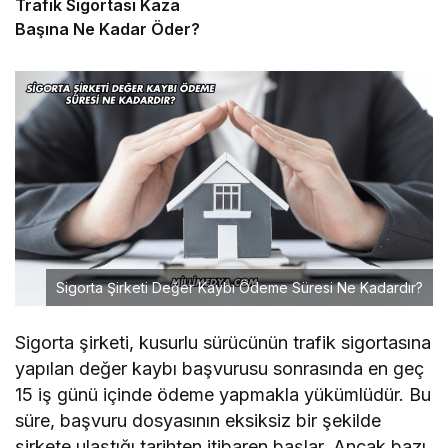
Trafik Sigortası Kaza
Başına Ne Kadar Öder?
Sigorta Şirketi Değer Kaybı Ödeme Süresi Ne Kadardır?
Sigorta şirketi, kusurlu sürücünün trafik sigortasına
yapılan değer kaybı başvurusu sonrasında en geç
15 iş günü içinde ödeme yapmakla yükümlüdür. Bu
süre, başvuru dosyasının eksiksiz bir şekilde
şirkete ulaştığı tarihten itibaren başlar. Ancak bazı