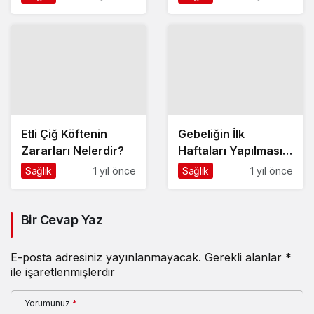
Etli Çiğ Köftenin
Gebeliğin İlk
Zararları Nelerdir?
Haftaları Yapılması
Gerekenler
Sağlık
1 yıl önce
Sağlık
1 yıl önce
Nelerdir?
Bir Cevap Yaz
E-posta adresiniz yayınlanmayacak.
Gerekli alanlar
*
ile işaretlenmişlerdir
Yorumunuz
*