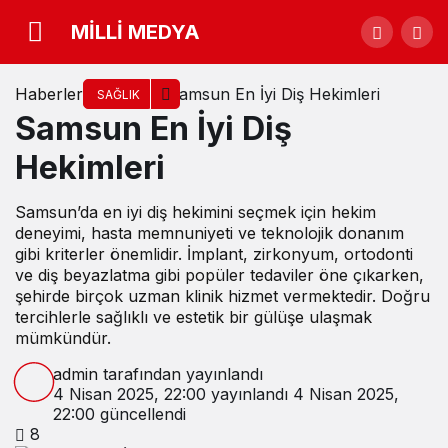
MİLLİ MEDYA
Haberler
Samsun En İyi Diş Hekimleri
SAĞLIK
Samsun En İyi Diş
Hekimleri
Samsun’da en iyi diş hekimini seçmek için hekim
deneyimi, hasta memnuniyeti ve teknolojik donanım
gibi kriterler önemlidir. İmplant, zirkonyum, ortodonti
ve diş beyazlatma gibi popüler tedaviler öne çıkarken,
şehirde birçok uzman klinik hizmet vermektedir. Doğru
tercihlerle sağlıklı ve estetik bir gülüşe ulaşmak
mümkündür.
admin
tarafından yayınlandı
4 Nisan 2025, 22:00
yayınlandı
4 Nisan 2025,
22:00
güncellendi
8