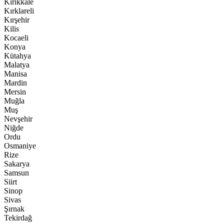
Kırıkkale
Kırklareli
Kırşehir
Kilis
Kocaeli
Konya
Kütahya
Malatya
Manisa
Mardin
Mersin
Muğla
Muş
Nevşehir
Niğde
Ordu
Osmaniye
Rize
Sakarya
Samsun
Siirt
Sinop
Sivas
Şırnak
Tekirdağ