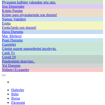
Piyasanın kalbine yakından göz atın.
Son Depremler
Kripto Paralar
Kripto para piyasalarında son durum!
Namaz Vakitleri
Emtia
Emtia'larda son durum!
Hava Durumu
Maç Merkezi
Puan Durumu
Gazeteler
Günün gazete manşetlerini inceleyin.
Canlı Tv
Covid 19
Pandeminin detayları..
Yol Durumu
Nöbetçi Eczaneler
Haberler
Bilgi
Borsa
Ekonomi