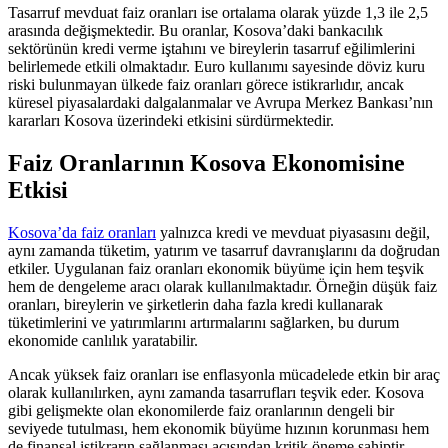
Tasarruf mevduat faiz oranları ise ortalama olarak yüzde 1,3 ile 2,5
arasında değişmektedir. Bu oranlar, Kosova’daki bankacılık
sektörünün kredi verme iştahını ve bireylerin tasarruf eğilimlerini
belirlemede etkili olmaktadır. Euro kullanımı sayesinde döviz kuru
riski bulunmayan ülkede faiz oranları görece istikrarlıdır, ancak
küresel piyasalardaki dalgalanmalar ve Avrupa Merkez Bankası’nın
kararları Kosova üzerindeki etkisini sürdürmektedir.
Faiz Oranlarının Kosova Ekonomisine
Etkisi
Kosova’da faiz oranları
yalnızca kredi ve mevduat piyasasını değil,
aynı zamanda tüketim, yatırım ve tasarruf davranışlarını da doğrudan
etkiler. Uygulanan faiz oranları ekonomik büyüme için hem teşvik
hem de dengeleme aracı olarak kullanılmaktadır. Örneğin düşük faiz
oranları, bireylerin ve şirketlerin daha fazla kredi kullanarak
tüketimlerini ve yatırımlarını artırmalarını sağlarken, bu durum
ekonomide canlılık yaratabilir.
Ancak yüksek faiz oranları ise enflasyonla mücadelede etkin bir araç
olarak kullanılırken, aynı zamanda tasarrufları teşvik eder. Kosova
gibi gelişmekte olan ekonomilerde faiz oranlarının dengeli bir
seviyede tutulması, hem ekonomik büyüme hızının korunması hem
de finansal istikrarın sağlanması açısından kritik öneme sahiptir.