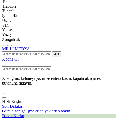
Tokat
Trabzon
Tunceli
Şanlıurfa
Uşak
Van
Yalova
Yozgat
Zonguldak
MİLLİ MEDYA
Ara
Abone Ol
Aradığınız kelimeyi yazın ve entera basın, kapatmak için esc
butonuna tıklayın.
Hızlı Erişim
Son Dakika
Günün son gelişmelerine yakından bakın.
Döviz Kurlar