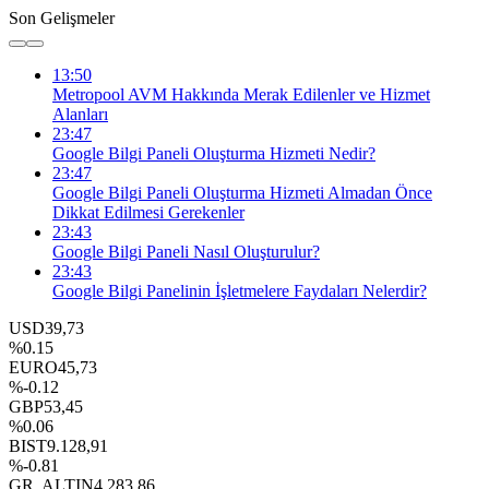
Son Gelişmeler
13:50
Metropool AVM Hakkında Merak Edilenler ve Hizmet
Alanları
23:47
Google Bilgi Paneli Oluşturma Hizmeti Nedir?
23:47
Google Bilgi Paneli Oluşturma Hizmeti Almadan Önce
Dikkat Edilmesi Gerekenler
23:43
Google Bilgi Paneli Nasıl Oluşturulur?
23:43
Google Bilgi Panelinin İşletmelere Faydaları Nelerdir?
USD
39,73
%0.15
EURO
45,73
%-0.12
GBP
53,45
%0.06
BIST
9.128,91
%-0.81
GR. ALTIN
4.283,86