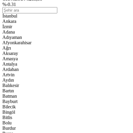
%-0.31
İstanbul
Ankara
İzmir
Adana
Adıyaman
Afyonkarahisar
Ağrı
Aksaray
Amasya
Antalya
Ardahan
Artvin
Aydın
Balıkesir
Bartın
Batman
Bayburt
Bilecik
Bingöl
Bitlis
Bolu
Burdur