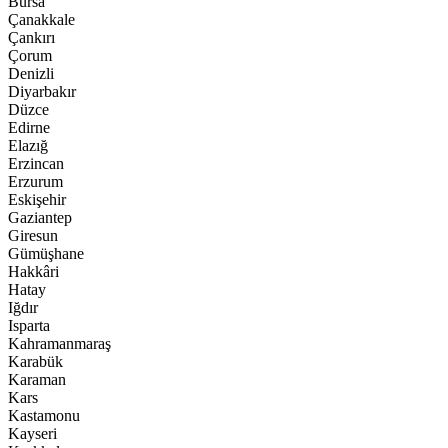
Bursa
Çanakkale
Çankırı
Çorum
Denizli
Diyarbakır
Düzce
Edirne
Elazığ
Erzincan
Erzurum
Eskişehir
Gaziantep
Giresun
Gümüşhane
Hakkâri
Hatay
Iğdır
Isparta
Kahramanmaraş
Karabük
Karaman
Kars
Kastamonu
Kayseri