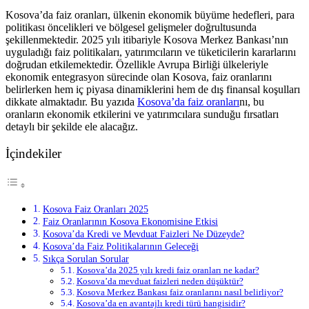
Kosova’da faiz oranları, ülkenin ekonomik büyüme hedefleri, para
politikası öncelikleri ve bölgesel gelişmeler doğrultusunda
şekillenmektedir. 2025 yılı itibariyle Kosova Merkez Bankası’nın
uyguladığı faiz politikaları, yatırımcıların ve tüketicilerin kararlarını
doğrudan etkilemektedir. Özellikle Avrupa Birliği ülkeleriyle
ekonomik entegrasyon sürecinde olan Kosova, faiz oranlarını
belirlerken hem iç piyasa dinamiklerini hem de dış finansal koşulları
dikkate almaktadır. Bu yazıda
Kosova’da faiz oranları
nı, bu
oranların ekonomik etkilerini ve yatırımcılara sunduğu fırsatları
detaylı bir şekilde ele alacağız.
İçindekiler
Kosova Faiz Oranları 2025
Faiz Oranlarının Kosova Ekonomisine Etkisi
Kosova’da Kredi ve Mevduat Faizleri Ne Düzeyde?
Kosova’da Faiz Politikalarının Geleceği
Sıkça Sorulan Sorular
Kosova’da 2025 yılı kredi faiz oranları ne kadar?
Kosova’da mevduat faizleri neden düşüktür?
Kosova Merkez Bankası faiz oranlarını nasıl belirliyor?
Kosova’da en avantajlı kredi türü hangisidir?