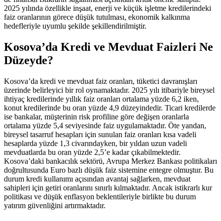
2025 yılında özellikle inşaat, enerji ve küçük işletme kredilerindeki
faiz oranlarının görece düşük tutulması, ekonomik kalkınma
hedefleriyle uyumlu şekilde şekillendirilmiştir.
Kosova’da Kredi ve Mevduat Faizleri Ne
Düzeyde?
Kosova’da kredi ve mevduat faiz oranları, tüketici davranışları
üzerinde belirleyici bir rol oynamaktadır. 2025 yılı itibariyle bireysel
ihtiyaç kredilerinde yıllık faiz oranları ortalama yüzde 6,2 iken,
konut kredilerinde bu oran yüzde 4,9 düzeyindedir. Ticari kredilerde
ise bankalar, müşterinin risk profiline göre değişen oranlarla
ortalama yüzde 5,4 seviyesinde faiz uygulamaktadır. Öte yandan,
bireysel tasarruf hesapları için sunulan faiz oranları kısa vadeli
hesaplarda yüzde 1,3 civarındayken, bir yıldan uzun vadeli
mevduatlarda bu oran yüzde 2,5’e kadar çıkabilmektedir.
Kosova’daki bankacılık sektörü, Avrupa Merkez Bankası politikaları
doğrultusunda Euro bazlı düşük faiz sistemine entegre olmuştur. Bu
durum kredi kullanımı açısından avantaj sağlarken, mevduat
sahipleri için getiri oranlarını sınırlı kılmaktadır. Ancak istikrarlı kur
politikası ve düşük enflasyon beklentileriyle birlikte bu durum
yatırım güvenliğini artırmaktadır.