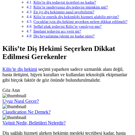
Kilis’te diş tedavisi ücretleri ne kadar?
Kilis’te randevusuz diş tedavisi mümkün mü?
En iyi diş hekimini nasıl seçebilirim?
Kilis’te estetik diş hekimliği hizmeti alabilir miyim?
Çocuklar için diş hekimi seçerken nelere dikkat edilmeli?
Şeffaf plak tedavisi Kilis’te yapılıyor mu?
İmplant tedavisi acı verir mi?
Diş beyazlatma işlemi ne kadar sürer?
Kilis’te Diş Hekimi Seçerken Dikkat
Edilmesi Gerekenler
Kilis’te diş hekimi
seçimi yaparken sadece uzmanlık alanı değil,
hasta iletişimi, hijyen kuralları ve kullanılan teknolojik ekipmanlar
gibi birçok faktör de göz önünde bulundurulmalıdır.
Göz Atın
Uyuz Nasıl Geçer?
Claudication Ne Demek?
Vajinit Nedir, Belirtileri Nelerdir?
Diş sağlığı hizmeti alırken hekimin mesleki tecrübesi kadar, hasta