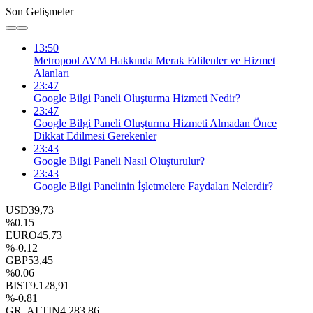
Son Gelişmeler
13:50
Metropool AVM Hakkında Merak Edilenler ve Hizmet
Alanları
23:47
Google Bilgi Paneli Oluşturma Hizmeti Nedir?
23:47
Google Bilgi Paneli Oluşturma Hizmeti Almadan Önce
Dikkat Edilmesi Gerekenler
23:43
Google Bilgi Paneli Nasıl Oluşturulur?
23:43
Google Bilgi Panelinin İşletmelere Faydaları Nelerdir?
USD
39,73
%0.15
EURO
45,73
%-0.12
GBP
53,45
%0.06
BIST
9.128,91
%-0.81
GR. ALTIN
4.283,86