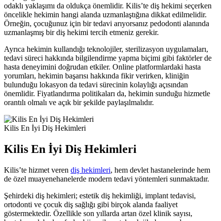
odaklı yaklaşımı da oldukça önemlidir. Kilis’te diş hekimi seçerken
öncelikle hekimin hangi alanda uzmanlaştığına dikkat edilmelidir.
Örneğin, çocuğunuz için bir tedavi arıyorsanız pedodonti alanında
uzmanlaşmış bir diş hekimi tercih etmeniz gerekir.
Ayrıca hekimin kullandığı teknolojiler, sterilizasyon uygulamaları,
tedavi süreci hakkında bilgilendirme yapma biçimi gibi faktörler de
hasta deneyimini doğrudan etkiler. Online platformlardaki hasta
yorumları, hekimin başarısı hakkında fikir verirken, kliniğin
bulunduğu lokasyon da tedavi sürecinin kolaylığı açısından
önemlidir. Fiyatlandırma politikaları da, hekimin sunduğu hizmetle
orantılı olmalı ve açık bir şekilde paylaşılmalıdır.
Kilis En İyi Diş Hekimleri
Kilis En İyi Diş Hekimleri
Kilis’te hizmet veren
diş hekimleri
, hem devlet hastanelerinde hem
de özel muayenehanelerde modern tedavi yöntemleri sunmaktadır.
Şehirdeki diş hekimleri; estetik diş hekimliği, implant tedavisi,
ortodonti ve çocuk diş sağlığı gibi birçok alanda faaliyet
göstermektedir. Özellikle son yıllarda artan özel klinik sayısı,