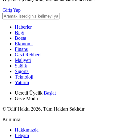
Giriş Yap
Haberler
Bilgi
Borsa
Ekonomi
Finans
Gezi Rehberi
Maliyeti
Sağlık
Sigorta
Teknoloji
Yatırım
Ücretli Üyelik
Başlat
Gece Modu
© Telif Hakkı 2026, Tüm Hakları Saklıdır
Kurumsal
Hakkımızda
İletişim