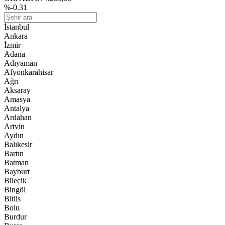
%-0.31
İstanbul
Ankara
İzmir
Adana
Adıyaman
Afyonkarahisar
Ağrı
Aksaray
Amasya
Antalya
Ardahan
Artvin
Aydın
Balıkesir
Bartın
Batman
Bayburt
Bilecik
Bingöl
Bitlis
Bolu
Burdur