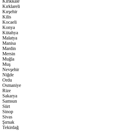
Kırıkkale
Kırklareli
Kırşehir
Kilis
Kocaeli
Konya
Kütahya
Malatya
Manisa
Mardin
Mersin
Muğla
Muş
Nevşehir
Niğde
Ordu
Osmaniye
Rize
Sakarya
Samsun
Siirt
Sinop
Sivas
Şırnak
Tekirdağ