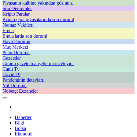
Piyasanın kalbine yakından göz atın.
Son Depremler
Kripto Paralar
Kripto para piyasalarında son durum!
Namaz Vakitleri
Emtia
Emtia'larda son durum!
Hava Durumu
Maç Merkezi
Puan Durumu
Gazeteler
Günün gazete manşetlerini inceleyin.
Canlı Tv
Covid 19
Pandeminin detayları..
Yol Durumu
Nöbetçi Eczaneler
Haberler
Bilgi
Borsa
Ekonomi