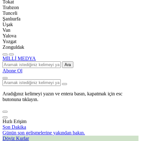
Tokat
Trabzon
Tunceli
Şanlıurfa
Uşak
Van
Yalova
Yozgat
Zonguldak
MİLLİ MEDYA
Ara
Abone Ol
Aradığınız kelimeyi yazın ve entera basın, kapatmak için esc
butonuna tıklayın.
Hızlı Erişim
Son Dakika
Günün son gelişmelerine yakından bakın.
Döviz Kurlar