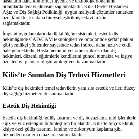
hastaların daha konforlu, hijyenik ve teknolojik donanımlı
ortamlarda tedavi almasını sağlamaktadır. Kilis Devlet Hastanesi
Ağız ve Diş Sağlığı Polikliniği, uygun maliyetli çözümler sunarken,
özel klinikler ise daha bireyselleştirilmiş tedavi imkânı
sağlamaktadır.
İmplant uygulamalarında dijital ölçüm sistemleri, estetik diş
hekimliğinde CAD/CAM teknolojileri ve ortodontide şeffaf plaklar
gibi yenilikçi yöntemler sayesinde tedavi süreci daha hızlı ve etkili
hale gelmektedir. Hasta memnuniyet oranı yüksek olan diş
hekimleri, düzenli eğitimlerle kendilerini güncel tutmakta ve kişiye
özel tedavi planları oluşturarak güven kazanmaktadır.
Kilis’te Sunulan Diş Tedavi Hizmetleri
Kilis’te diş hekimleri temel tedavilerin yanı sıra estetik ve ileri düzey
diş sağlığı hizmetleri de sunmaktadır.
Estetik Diş Hekimliği
Estetik diş hekimliği, gülüş tasarımı ve diş beyazlatma gibi işlemlerle
ağız ve yüz estetiğini bütünleştiren bir alandır. Kilis’te birçok klinik,
kişiye özel gülüş tasarımı, lamine ve zirkonyum kaplama gibi
hizmetleri modern cihazlarla sunmaktadır.