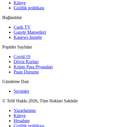
Künye
Gizlilik politikası
Bağlantılar
Canlı TV
Gazete Manşetleri
Kanews Insight
Popüler Sayfalar
Covid 19
Döviz Kurları
Kripto Para Piyasaları
Puan Durumu
Gündeme Dair
Seçimler
© Telif Hakkı 2026, Tüm Hakları Saklıdır
Yazarlarımız
Künye
Hesabım
Gizlilik politikası