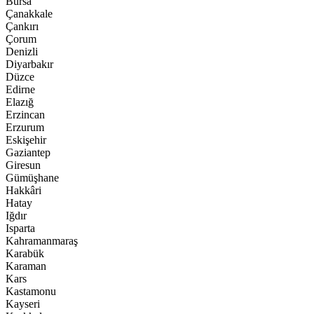
Bursa
Çanakkale
Çankırı
Çorum
Denizli
Diyarbakır
Düzce
Edirne
Elazığ
Erzincan
Erzurum
Eskişehir
Gaziantep
Giresun
Gümüşhane
Hakkâri
Hatay
Iğdır
Isparta
Kahramanmaraş
Karabük
Karaman
Kars
Kastamonu
Kayseri