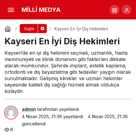
Kayseri En İyi Diş Hekimleri
MİLLİ MEDYA
Yorum Yap
Kayseri En İyi Diş Hekimleri
Sağlık
Kayseri En İyi Diş Hekimleri
Kayseri’de en iyi diş hekimini seçmek, uzmanlık, hasta
memnuniyeti ve klinik donanımı gibi faktörleri dikkate
alarak mümkündür. Şehirde implant, estetik kaplama,
ortodonti ve diş beyazlatma gibi tedaviler yaygın olarak
sunulmaktadır. Gelişmiş klinikler ve uzman hekimler
sayesinde kaliteli diş sağlığı hizmeti almak oldukça
kolaydır.
admin
tarafından yayınlandı
4 Nisan 2025, 21:36
yayınlandı
4 Nisan 2025, 21:36
güncellendi
8