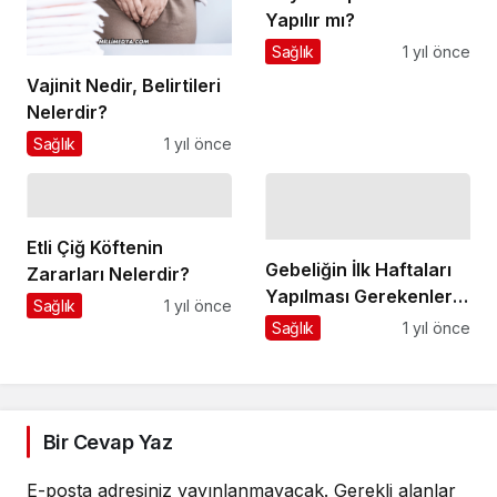
Yapılır mı?
Sağlık
1 yıl önce
Vajinit Nedir, Belirtileri
Nelerdir?
Sağlık
1 yıl önce
Etli Çiğ Köftenin
Gebeliğin İlk Haftaları
Zararları Nelerdir?
Yapılması Gerekenler
Sağlık
1 yıl önce
Nelerdir?
Sağlık
1 yıl önce
Bir Cevap Yaz
E-posta adresiniz yayınlanmayacak.
Gerekli alanlar