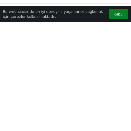
admin
tarafından yayınlandı
Bu web sitesinde en iyi deneyimi yaşamanızı sağlamak
4 Nisan 2025, 21:43
yayınlandı
4 Nisan 2025, 21:43
Kabul
Anasayfa
Akış
Hesabım
için çerezler kullanılmaktadır.
güncellendi
5