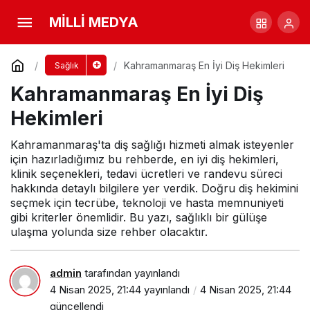
Karabük En İyi Diş Hekimleri
MİLLİ MEDYA
Yorum Yap
Paylaş
Kahramanmaraş En İyi Diş Hekimleri
Sağlık
Kahramanmaraş En İyi Diş
Hekimleri
Kahramanmaraş'ta diş sağlığı hizmeti almak isteyenler
için hazırladığımız bu rehberde, en iyi diş hekimleri,
klinik seçenekleri, tedavi ücretleri ve randevu süreci
hakkında detaylı bilgilere yer verdik. Doğru diş hekimini
seçmek için tecrübe, teknoloji ve hasta memnuniyeti
gibi kriterler önemlidir. Bu yazı, sağlıklı bir gülüşe
ulaşma yolunda size rehber olacaktır.
admin
tarafından yayınlandı
4 Nisan 2025, 21:44
yayınlandı
4 Nisan 2025, 21:44
güncellendi