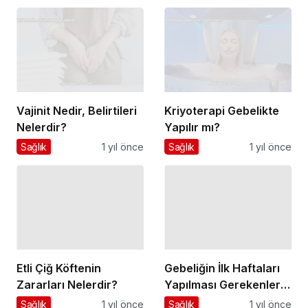
Vajinit Nedir, Belirtileri
Kriyoterapi Gebelikte
Nelerdir?
Yapılır mı?
Sağlık
1 yıl önce
Sağlık
1 yıl önce
Etli Çiğ Köftenin
Gebeliğin İlk Haftaları
Zararları Nelerdir?
Yapılması Gerekenler
Nelerdir?
Sağlık
1 yıl önce
Sağlık
1 yıl önce