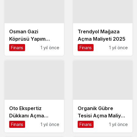
Osman Gazi
Trendyol Mağaza
Köprüsü Yapım
Açma Maliyeti 2025
Maliyeti
Finans
1 yıl önce
Finans
1 yıl önce
Oto Ekspertiz
Organik Gübre
Dükkanı Açma
Tesisi Açma Maliyeti
Maliyeti 2025
2025
Finans
1 yıl önce
Finans
1 yıl önce