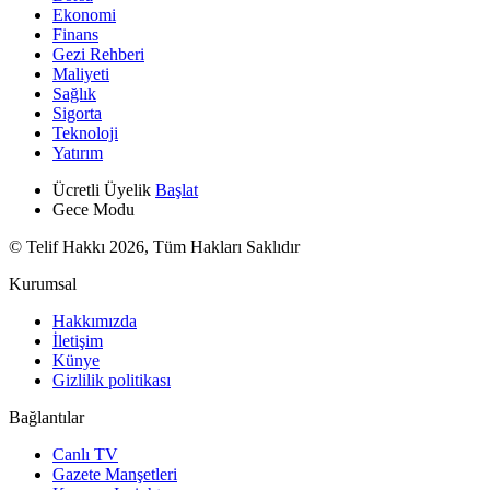
Ekonomi
Finans
Gezi Rehberi
Maliyeti
Sağlık
Sigorta
Teknoloji
Yatırım
Ücretli Üyelik
Başlat
Gece Modu
© Telif Hakkı 2026, Tüm Hakları Saklıdır
Kurumsal
Hakkımızda
İletişim
Künye
Gizlilik politikası
Bağlantılar
Canlı TV
Gazete Manşetleri