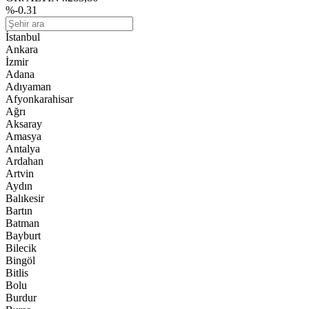
%-0.31
İstanbul
Ankara
İzmir
Adana
Adıyaman
Afyonkarahisar
Ağrı
Aksaray
Amasya
Antalya
Ardahan
Artvin
Aydın
Balıkesir
Bartın
Batman
Bayburt
Bilecik
Bingöl
Bitlis
Bolu
Burdur