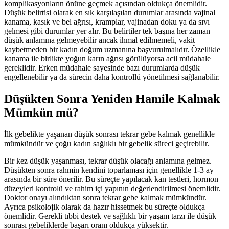
komplikasyonların önüne geçmek açısından oldukça önemlidir.
Düşük belirtisi olarak en sık karşılaşılan durumlar arasında vajinal
kanama, kasık ve bel ağrısı, kramplar, vajinadan doku ya da sıvı
gelmesi gibi durumlar yer alır. Bu belirtiler tek başına her zaman
düşük anlamına gelmeyebilir ancak ihmal edilmemeli, vakit
kaybetmeden bir kadın doğum uzmanına başvurulmalıdır. Özellikle
kanama ile birlikte yoğun karın ağrısı görülüyorsa acil müdahale
gereklidir. Erken müdahale sayesinde bazı durumlarda düşük
engellenebilir ya da sürecin daha kontrollü yönetilmesi sağlanabilir.
Düşükten Sonra Yeniden Hamile Kalmak
Mümkün mü?
İlk gebelikte yaşanan düşük sonrası tekrar gebe kalmak genellikle
mümkündür ve çoğu kadın sağlıklı bir gebelik süreci geçirebilir.
Bir kez düşük yaşanması, tekrar düşük olacağı anlamına gelmez.
Düşükten sonra rahmin kendini toparlaması için genellikle 1-3 ay
arasında bir süre önerilir. Bu süreçte yapılacak kan testleri, hormon
düzeyleri kontrolü ve rahim içi yapının değerlendirilmesi önemlidir.
Doktor onayı alındıktan sonra tekrar gebe kalmak mümkündür.
Ayrıca psikolojik olarak da hazır hissetmek bu süreçte oldukça
önemlidir. Gerekli tıbbi destek ve sağlıklı bir yaşam tarzı ile düşük
sonrası gebeliklerde başarı oranı oldukça yüksektir.