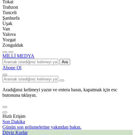
Tokat
Trabzon
Tunceli
Şanlıurfa
Uşak
Van
Yalova
Yozgat
Zonguldak
MİLLİ MEDYA
Ara
Abone Ol
Aradığınız kelimeyi yazın ve entera basın, kapatmak için esc
butonuna tıklayın.
Hızlı Erişim
Son Dakika
Günün son gelişmelerine yakından bakın.
Döviz Kurlar