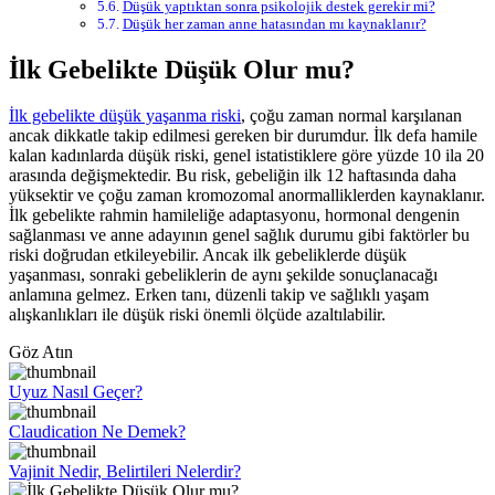
Düşük yaptıktan sonra psikolojik destek gerekir mi?
Düşük her zaman anne hatasından mı kaynaklanır?
İlk Gebelikte Düşük Olur mu?
İlk gebelikte düşük yaşanma riski
, çoğu zaman normal karşılanan
ancak dikkatle takip edilmesi gereken bir durumdur. İlk defa hamile
kalan kadınlarda düşük riski, genel istatistiklere göre yüzde 10 ila 20
arasında değişmektedir. Bu risk, gebeliğin ilk 12 haftasında daha
yüksektir ve çoğu zaman kromozomal anormalliklerden kaynaklanır.
İlk gebelikte rahmin hamileliğe adaptasyonu, hormonal dengenin
sağlanması ve anne adayının genel sağlık durumu gibi faktörler bu
riski doğrudan etkileyebilir. Ancak ilk gebeliklerde düşük
yaşanması, sonraki gebeliklerin de aynı şekilde sonuçlanacağı
anlamına gelmez. Erken tanı, düzenli takip ve sağlıklı yaşam
alışkanlıkları ile düşük riski önemli ölçüde azaltılabilir.
Göz Atın
Uyuz Nasıl Geçer?
Claudication Ne Demek?
Vajinit Nedir, Belirtileri Nelerdir?