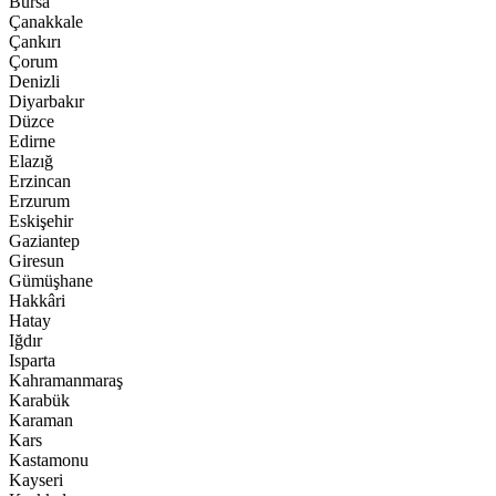
Bursa
Çanakkale
Çankırı
Çorum
Denizli
Diyarbakır
Düzce
Edirne
Elazığ
Erzincan
Erzurum
Eskişehir
Gaziantep
Giresun
Gümüşhane
Hakkâri
Hatay
Iğdır
Isparta
Kahramanmaraş
Karabük
Karaman
Kars
Kastamonu
Kayseri