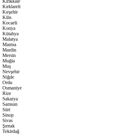
Kırıkkale
Kırklareli
Kırşehir
Kilis
Kocaeli
Konya
Kütahya
Malatya
Manisa
Mardin
Mersin
Muğla
Muş
Nevşehir
Niğde
Ordu
Osmaniye
Rize
Sakarya
Samsun
Siirt
Sinop
Sivas
Şırnak
Tekirdağ