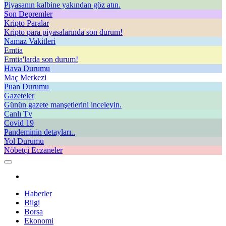
Piyasanın kalbine yakından göz atın.
Son Depremler
Kripto Paralar
Kripto para piyasalarında son durum!
Namaz Vakitleri
Emtia
Emtia'larda son durum!
Hava Durumu
Maç Merkezi
Puan Durumu
Gazeteler
Günün gazete manşetlerini inceleyin.
Canlı Tv
Covid 19
Pandeminin detayları..
Yol Durumu
Nöbetçi Eczaneler
Haberler
Bilgi
Borsa
Ekonomi