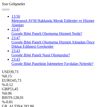
Son Gelişmeler
13:50
Metropool AVM Hakkında Merak Edilenler ve Hizmet
Alanları
23:47
Google Bilgi Paneli Oluşturma Hizmeti Nedir?
23:47
Google Bilgi Paneli Oluşturma Hizmeti Almadan Önce
Dikkat Edilmesi Gerekenler
23:43
Google Bilgi Paneli Nasıl Oluşturulur?
23:43
Google Bilgi Panelinin İşletmelere Faydaları Nelerdir?
USD
39,73
%0.15
EURO
45,73
%-0.12
GBP
53,45
%0.06
BIST
9.128,91
%-0.81
GR. ALTIN
4.283,86