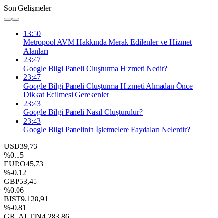
Son Gelişmeler
13:50
Metropool AVM Hakkında Merak Edilenler ve Hizmet
Alanları
23:47
Google Bilgi Paneli Oluşturma Hizmeti Nedir?
23:47
Google Bilgi Paneli Oluşturma Hizmeti Almadan Önce
Dikkat Edilmesi Gerekenler
23:43
Google Bilgi Paneli Nasıl Oluşturulur?
23:43
Google Bilgi Panelinin İşletmelere Faydaları Nelerdir?
USD
39,73
%0.15
EURO
45,73
%-0.12
GBP
53,45
%0.06
BIST
9.128,91
%-0.81
GR. ALTIN
4.283,86