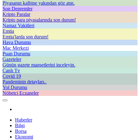
Piyasanın kalbine yakından göz atın.
Son Depremler
Kripto Paralar
Kripto para piyasalarında son durum!
Namaz Vakitleri
Emtia
Emtia'larda son durum!
Hava Durumu
Maç Merkezi
Puan Durumu
Gazeteler
Günün gazete manşetlerini inceleyin.
Canlı Tv
Covid 19
Pandeminin detayları..
Yol Durumu
Nöbetçi Eczaneler
Haberler
Bilgi
Borsa
Ekonomi