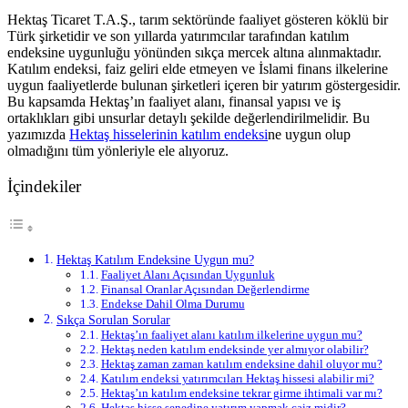
Hektaş Ticaret T.A.Ş., tarım sektöründe faaliyet gösteren köklü bir
Türk şirketidir ve son yıllarda yatırımcılar tarafından katılım
endeksine uygunluğu yönünden sıkça mercek altına alınmaktadır.
Katılım endeksi, faiz geliri elde etmeyen ve İslami finans ilkelerine
uygun faaliyetlerde bulunan şirketleri içeren bir yatırım göstergesidir.
Bu kapsamda Hektaş’ın faaliyet alanı, finansal yapısı ve iş
ortaklıkları gibi unsurlar detaylı şekilde değerlendirilmelidir. Bu
yazımızda
Hektaş hisselerinin katılım endeksi
ne uygun olup
olmadığını tüm yönleriyle ele alıyoruz.
İçindekiler
Hektaş Katılım Endeksine Uygun mu?
Faaliyet Alanı Açısından Uygunluk
Finansal Oranlar Açısından Değerlendirme
Endekse Dahil Olma Durumu
Sıkça Sorulan Sorular
Hektaş’ın faaliyet alanı katılım ilkelerine uygun mu?
Hektaş neden katılım endeksinde yer almıyor olabilir?
Hektaş zaman zaman katılım endeksine dahil oluyor mu?
Katılım endeksi yatırımcıları Hektaş hissesi alabilir mi?
Hektaş’ın katılım endeksine tekrar girme ihtimali var mı?
Hektaş hisse senedine yatırım yapmak caiz midir?