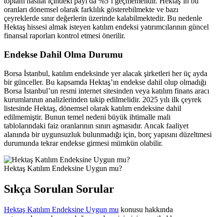
toplam hasılat içindeki payı da %5’i geçmemelidir. Hektaş’ın bu
oranları dönemsel olarak farklılık gösterebilmekte ve bazı
çeyreklerde sınır değerlerin üzerinde kalabilmektedir. Bu nedenle
Hektaş hissesi almak isteyen katılım endeksi yatırımcılarının güncel
finansal raporları kontrol etmesi önerilir.
Endekse Dahil Olma Durumu
Borsa İstanbul, katılım endeksinde yer alacak şirketleri her üç ayda
bir günceller. Bu kapsamda Hektaş’ın endekse dahil olup olmadığı
Borsa İstanbul’un resmi internet sitesinden veya katılım finans aracı
kurumlarının analizlerinden takip edilmelidir. 2025 yılı ilk çeyrek
listesinde Hektaş, dönemsel olarak katılım endeksine dahil
edilmemiştir. Bunun temel nedeni büyük ihtimalle mali
tablolarındaki faiz oranlarının sınırı aşmasıdır. Ancak faaliyet
alanında bir uygunsuzluk bulunmadığı için, borç yapısını düzeltmesi
durumunda tekrar endekse girmesi mümkün olabilir.
Hektaş Katılım Endeksine Uygun mu?
Sıkça Sorulan Sorular
Hektaş Katılım Endeksine Uygun mu
konusu hakkında