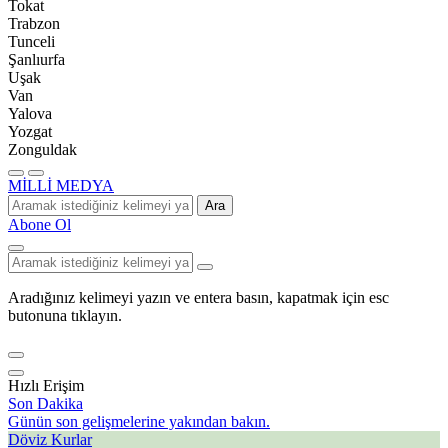
Tokat
Trabzon
Tunceli
Şanlıurfa
Uşak
Van
Yalova
Yozgat
Zonguldak
MİLLİ MEDYA
Ara
Abone Ol
Aradığınız kelimeyi yazın ve entera basın, kapatmak için esc
butonuna tıklayın.
Hızlı Erişim
Son Dakika
Günün son gelişmelerine yakından bakın.
Döviz Kurlar