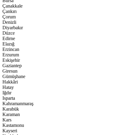
Bursa
Çanakkale
Çankırı
Çorum
Denizli
Diyarbakır
Düzce
Edirne
Elazığ
Erzincan
Erzurum
Eskişehir
Gaziantep
Giresun
Gümüşhane
Hakkâri
Hatay
Iğdır
Isparta
Kahramanmaraş
Karabük
Karaman
Kars
Kastamonu
Kayseri