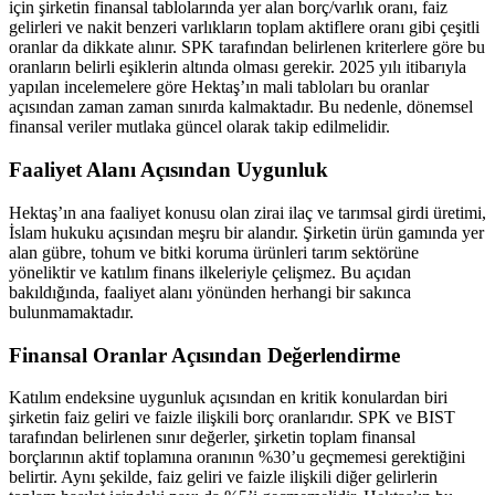
için şirketin finansal tablolarında yer alan borç/varlık oranı, faiz
gelirleri ve nakit benzeri varlıkların toplam aktiflere oranı gibi çeşitli
oranlar da dikkate alınır. SPK tarafından belirlenen kriterlere göre bu
oranların belirli eşiklerin altında olması gerekir. 2025 yılı itibarıyla
yapılan incelemelere göre Hektaş’ın mali tabloları bu oranlar
açısından zaman zaman sınırda kalmaktadır. Bu nedenle, dönemsel
finansal veriler mutlaka güncel olarak takip edilmelidir.
Faaliyet Alanı Açısından Uygunluk
Hektaş’ın ana faaliyet konusu olan zirai ilaç ve tarımsal girdi üretimi,
İslam hukuku açısından meşru bir alandır. Şirketin ürün gamında yer
alan gübre, tohum ve bitki koruma ürünleri tarım sektörüne
yöneliktir ve katılım finans ilkeleriyle çelişmez. Bu açıdan
bakıldığında, faaliyet alanı yönünden herhangi bir sakınca
bulunmamaktadır.
Finansal Oranlar Açısından Değerlendirme
Katılım endeksine uygunluk açısından en kritik konulardan biri
şirketin faiz geliri ve faizle ilişkili borç oranlarıdır. SPK ve BIST
tarafından belirlenen sınır değerler, şirketin toplam finansal
borçlarının aktif toplamına oranının %30’u geçmemesi gerektiğini
belirtir. Aynı şekilde, faiz geliri ve faizle ilişkili diğer gelirlerin