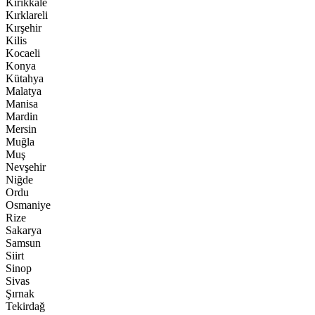
Kırıkkale
Kırklareli
Kırşehir
Kilis
Kocaeli
Konya
Kütahya
Malatya
Manisa
Mardin
Mersin
Muğla
Muş
Nevşehir
Niğde
Ordu
Osmaniye
Rize
Sakarya
Samsun
Siirt
Sinop
Sivas
Şırnak
Tekirdağ