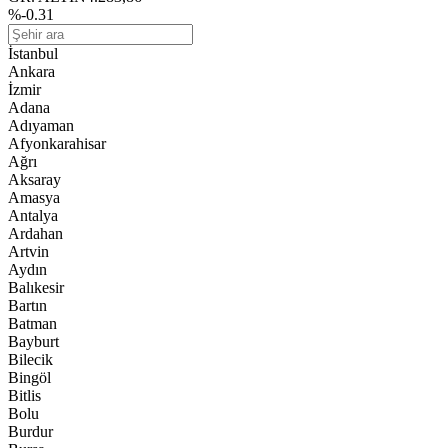
%-0.31
İstanbul
Ankara
İzmir
Adana
Adıyaman
Afyonkarahisar
Ağrı
Aksaray
Amasya
Antalya
Ardahan
Artvin
Aydın
Balıkesir
Bartın
Batman
Bayburt
Bilecik
Bingöl
Bitlis
Bolu
Burdur