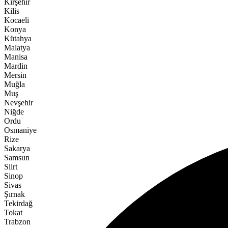
Kırşehir
Kilis
Kocaeli
Konya
Kütahya
Malatya
Manisa
Mardin
Mersin
Muğla
Muş
Nevşehir
Niğde
Ordu
Osmaniye
Rize
Sakarya
Samsun
Siirt
Sinop
Sivas
Şırnak
Tekirdağ
Tokat
Trabzon