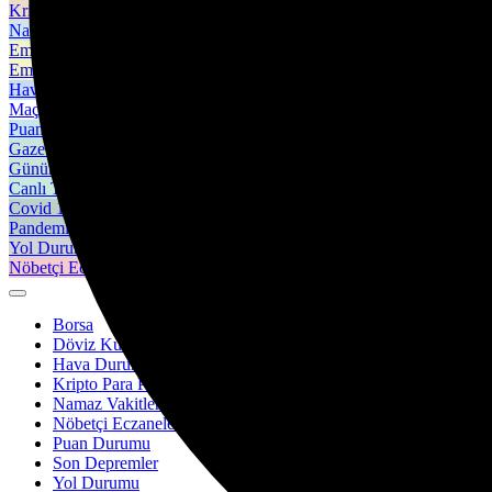
Kripto para piyasalarında son durum!
Namaz Vakitleri
Emtia
Emtia'larda son durum!
Hava Durumu
Maç Merkezi
Puan Durumu
Gazeteler
Günün gazete manşetlerini inceleyin.
Canlı Tv
Covid 19
Pandeminin detayları..
Yol Durumu
Nöbetçi Eczaneler
Borsa
Döviz Kurları
Hava Durumu
Kripto Para Piyasaları
Namaz Vakitleri
Nöbetçi Eczaneler
Puan Durumu
Son Depremler
Yol Durumu