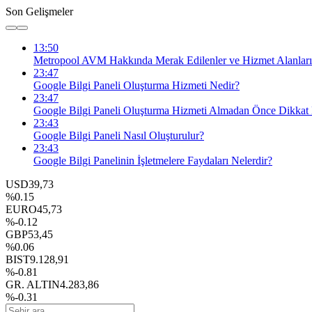
Son Gelişmeler
13:50
Metropool AVM Hakkında Merak Edilenler ve Hizmet Alanları
23:47
Google Bilgi Paneli Oluşturma Hizmeti Nedir?
23:47
Google Bilgi Paneli Oluşturma Hizmeti Almadan Önce Dikkat 
23:43
Google Bilgi Paneli Nasıl Oluşturulur?
23:43
Google Bilgi Panelinin İşletmelere Faydaları Nelerdir?
USD
39,73
%0.15
EURO
45,73
%-0.12
GBP
53,45
%0.06
BIST
9.128,91
%-0.81
GR. ALTIN
4.283,86
%-0.31