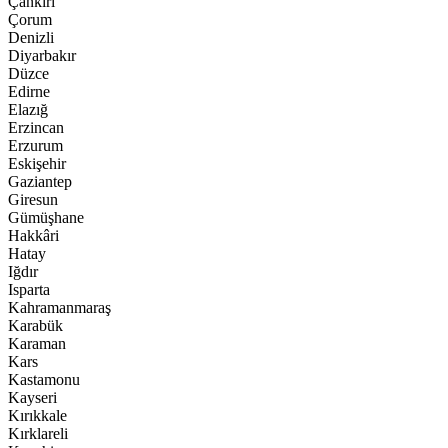
Çankırı
Çorum
Denizli
Diyarbakır
Düzce
Edirne
Elazığ
Erzincan
Erzurum
Eskişehir
Gaziantep
Giresun
Gümüşhane
Hakkâri
Hatay
Iğdır
Isparta
Kahramanmaraş
Karabük
Karaman
Kars
Kastamonu
Kayseri
Kırıkkale
Kırklareli