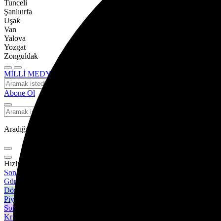
Tunceli
Şanlıurfa
Uşak
Van
Yalova
Yozgat
Zonguldak
MİLLİ MEDYA
Ara
Abone Ol
Aradığınız kelimeyi yazın ve entera basın, kapatmak için esc butonuna
Hızlı Erişim
Son Dakika
Günün son gelişmelerine yakından bakın.
Döviz Kurlar
Piyasanın kalbine yakından göz atın.
Son Depremler
Kripto Paralar