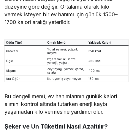
düzeyine göre değişir. Ortalama olarak kilo
vermek isteyen bir ev hanımı için günlük 1500–
1700 kalori aralığı yeterlidir.
Öğün Türü
Örnek Menü
Yaklaşık Kalori
Yulaf ezmesi, yoğurt,
Kahvaltı
350 kcal
meyve
Izgara tavuk, sebze
Öğle
450 kcal
yemeği, yoğurt
Zeytinyağlı yemek, çorba,
Akşam
400 kcal
salata
Ara Öğün
Kuruyemiş veya meyve
150 kcal
Bu dengeli menü, ev hanımlarının günlük kalori
alımını kontrol altında tutarken enerji kaybı
yaşamadan kilo vermesine yardımcı olur.
Şeker ve Un Tüketimi Nasıl Azaltılır?