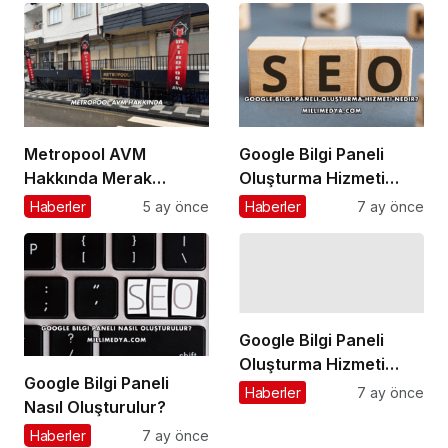
Metropool AVM
Google Bilgi Paneli
Hakkında Merak
Oluşturma Hizmeti
Edilenler ve Hizmet
Nedir?
Haberler
5 ay önce
Haberler
7 ay önce
Alanları
Google Bilgi Paneli
Oluşturma Hizmeti
Google Bilgi Paneli
Almadan Önce Dikkat
Haberler
7 ay önce
Nasıl Oluşturulur?
Edilmesi Gerekenler
Haberler
7 ay önce