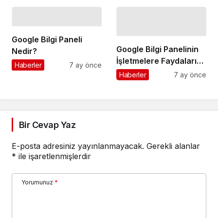
Google Bilgi Paneli
Google Bilgi Panelinin
Nedir?
İşletmelere Faydaları
Haberler
7 ay önce
Nelerdir?
Haberler
7 ay önce
Bir Cevap Yaz
E-posta adresiniz yayınlanmayacak.
Gerekli alanlar
*
ile işaretlenmişlerdir
Yorumunuz
*