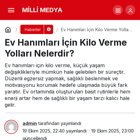
Ev Hanımları İçin Kilo Verme Yolları Nelerdir?
MİLLİ MEDYA
Yorum Yap
Ev Hanımları İçin Kilo Verme Yolları
Haberler
Nelerdir?
Ev Hanımları İçin Kilo Verme
Yolları Nelerdir?
Ev hanımları için kilo verme, küçük yaşam
değişiklikleriyle mümkün hale gelebilen bir süreçtir.
Düzenli egzersiz yapmak, sağlıklı beslenmek ve
motivasyonu korumak hedefe ulaşmada büyük fark
yaratır. Ev ortamında oluşturulan basit rutinlerle hem
enerji artar hem de sağlıklı bir yaşam tarzı kalıcı hale
gelir.
admin
tarafından yayınlandı
19 Ekim 2025, 22:40
yayınlandı
19 Ekim 2025, 23:00
güncellendi