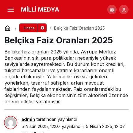
Rusya Faiz Oranları 2025
MİLLİ MEDYA
Yorum Yap
Paylaş
Belçika Faiz Oranları 2025
Finans
Belçika Faiz Oranları 2025
Belçika faiz oranları 2025 yılında, Avrupa Merkez
Bankası’nın sıkı para politikaları nedeniyle yüksek
seviyelerde seyretmektedir. Bu durum konut kredileri,
tüketici harcamaları ve yatırım kararlarını önemli
ölçüde etkilemiştir. Yatırımcılar risksiz getirilere
yönelirken, tasarruf sahipleri artan mevduat
faizlerinden faydalanmaktadır. Faiz oranlarındaki bu
değişimler, Belçika ekonomisinin tüm aktörleri üzerinde
önemli etkiler yaratmıştır.
admin
tarafından yayınlandı
5 Nisan 2025, 12:07
yayınlandı
5 Nisan 2025, 12:07