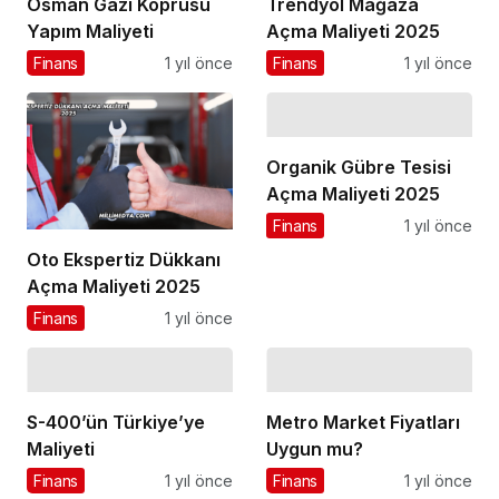
Osman Gazi Köprüsü
Trendyol Mağaza
Yapım Maliyeti
Açma Maliyeti 2025
Finans
1 yıl önce
Finans
1 yıl önce
Organik Gübre Tesisi
Açma Maliyeti 2025
Finans
1 yıl önce
Oto Ekspertiz Dükkanı
Açma Maliyeti 2025
Finans
1 yıl önce
S-400’ün Türkiye’ye
Metro Market Fiyatları
Maliyeti
Uygun mu?
Finans
1 yıl önce
Finans
1 yıl önce