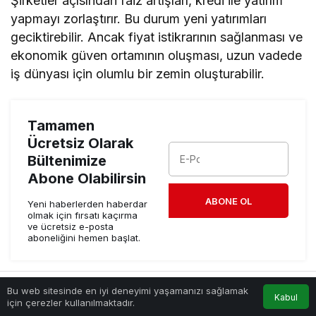
Şirketler açısından faiz artışları, kredi ile yatırım
yapmayı zorlaştırır. Bu durum yeni yatırımları
geciktirebilir. Ancak fiyat istikrarının sağlanması ve
ekonomik güven ortamının oluşması, uzun vadede
iş dünyası için olumlu bir zemin oluşturabilir.
Tamamen
Ücretsiz Olarak
Bültenimize
Abone Olabilirsin
ABONE OL
Yeni haberlerden haberdar
olmak için fırsatı kaçırma
ve ücretsiz e-posta
aboneliğini hemen başlat.
Bu web sitesinde en iyi deneyimi yaşamanızı sağlamak
Kabul
Anasayfa
Akış
Hesabım
için çerezler kullanılmaktadır.
Benzer Haberler