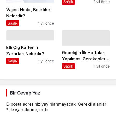
Sağlık
1 yıl önce
Vajinit Nedir, Belirtileri
Nelerdir?
Sağlık
1 yıl önce
Etli Çiğ Köftenin
Gebeliğin İlk Haftaları
Zararları Nelerdir?
Yapılması Gerekenler
Sağlık
1 yıl önce
Nelerdir?
Sağlık
1 yıl önce
Bir Cevap Yaz
E-posta adresiniz yayınlanmayacak.
Gerekli alanlar
*
ile işaretlenmişlerdir