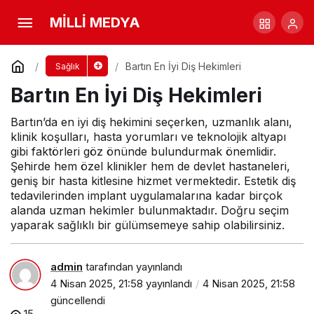
Bartın En İyi Diş Hekimleri
Yorum Yap
MİLLİ MEDYA
Bartın En İyi Diş Hekimleri
Sağlık
Bartın En İyi Diş Hekimleri
Bartın’da en iyi diş hekimini seçerken, uzmanlık alanı,
klinik koşulları, hasta yorumları ve teknolojik altyapı
gibi faktörleri göz önünde bulundurmak önemlidir.
Şehirde hem özel klinikler hem de devlet hastaneleri,
geniş bir hasta kitlesine hizmet vermektedir. Estetik diş
tedavilerinden implant uygulamalarına kadar birçok
alanda uzman hekimler bulunmaktadır. Doğru seçim
yaparak sağlıklı bir gülümsemeye sahip olabilirsiniz.
admin
tarafından yayınlandı
4 Nisan 2025, 21:58
yayınlandı
4 Nisan 2025, 21:58
güncellendi
15