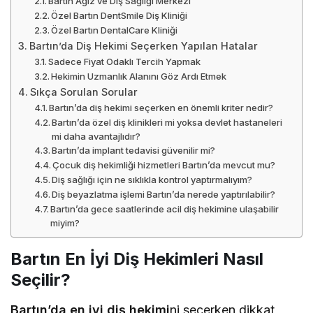
Bartın Ağız ve Diş Sağlığı Merkezi
Özel Bartın DentSmile Diş Kliniği
Özel Bartın DentalCare Kliniği
Bartın’da Diş Hekimi Seçerken Yapılan Hatalar
Sadece Fiyat Odaklı Tercih Yapmak
Hekimin Uzmanlık Alanını Göz Ardı Etmek
Sıkça Sorulan Sorular
Bartın’da diş hekimi seçerken en önemli kriter nedir?
Bartın’da özel diş klinikleri mi yoksa devlet hastaneleri
mi daha avantajlıdır?
Bartın’da implant tedavisi güvenilir mi?
Çocuk diş hekimliği hizmetleri Bartın’da mevcut mu?
Diş sağlığı için ne sıklıkla kontrol yaptırmalıyım?
Diş beyazlatma işlemi Bartın’da nerede yaptırılabilir?
Bartın’da gece saatlerinde acil diş hekimine ulaşabilir
miyim?
Bartın En İyi Diş Hekimleri Nasıl
Seçilir?
Bartın’da en iyi diş hekimi
ni seçerken dikkat